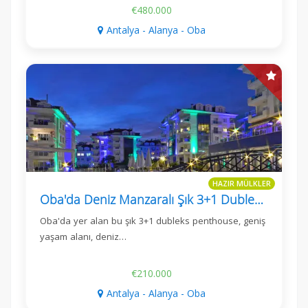
€480.000
Antalya - Alanya - Oba
HAZIR MÜLKLER
Oba'da Deniz Manzaralı Şık 3+1 Dubleks Penthouse
Oba'da yer alan bu şık 3+1 dubleks penthouse, geniş
yaşam alanı, deniz…
€210.000
Antalya - Alanya - Oba