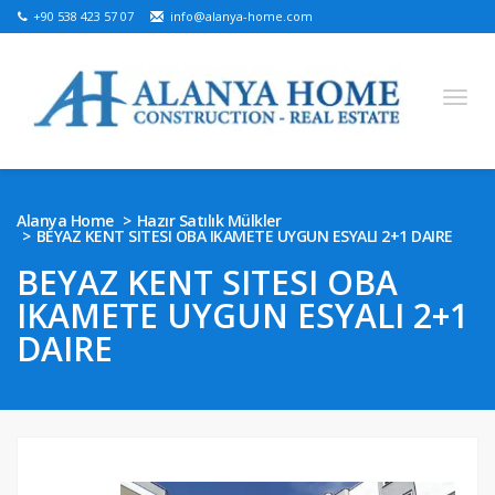
+90 538 423 57 07
info@alanya-home.com
English
Turkish
Russian
German
Arabic
Alanya Home
Hazır Satılık Mülkler
BEYAZ KENT SITESI OBA IKAMETE UYGUN ESYALI 2+1 DAIRE
Bosnian
French
Kazakh
Hebre
Persian
BEYAZ KENT SITESI OBA
Ukrainian
IKAMETE UYGUN ESYALI 2+1
SATILIK PROJELER
DAIRE
HAZIR SATILIK MÜLKLER
SATILIK ARSA
ALANYA’DA EMLAK