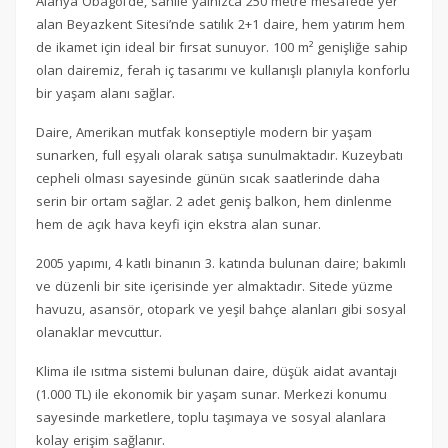
Alanya Obagöl’de, sahile yalnızca 250 metre mesafede yer
alan Beyazkent Sitesi’nde satılık 2+1 daire, hem yatırım hem
de ikamet için ideal bir fırsat sunuyor. 100 m² genişliğe sahip
olan dairemiz, ferah iç tasarımı ve kullanışlı planıyla konforlu
bir yaşam alanı sağlar.
Daire, Amerikan mutfak konseptiyle modern bir yaşam
sunarken, full eşyalı olarak satışa sunulmaktadır. Kuzeybatı
cepheli olması sayesinde günün sıcak saatlerinde daha
serin bir ortam sağlar. 2 adet geniş balkon, hem dinlenme
hem de açık hava keyfi için ekstra alan sunar.
2005 yapımı, 4 katlı binanın 3. katında bulunan daire; bakımlı
ve düzenli bir site içerisinde yer almaktadır. Sitede yüzme
havuzu, asansör, otopark ve yeşil bahçe alanları gibi sosyal
olanaklar mevcuttur.
Klima ile ısıtma sistemi bulunan daire, düşük aidat avantajı
(1.000 TL) ile ekonomik bir yaşam sunar. Merkezi konumu
sayesinde marketlere, toplu taşımaya ve sosyal alanlara
kolay erişim sağlanır.