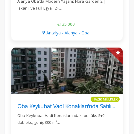
Alanya Oba’da Modern Yaşam: Flora Garden 2 |
İskanlı ve Full Eşyalı 2+…
€135.000
Antalya - Alanya - Oba
HAZIR MÜLKLER
Oba Keykubat Vadi Konakları'nda Satılık Lüks 5+2 Dubleks
Oba Keykubat Vadi Konakları'ndaki bu lüks 5+2
dubleks, geniş 300 m²…