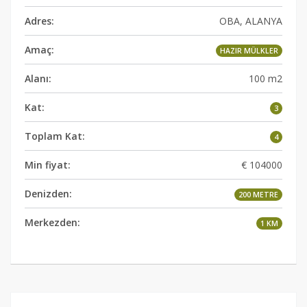
Adres:
OBA, ALANYA
Amaç:
HAZIR MÜLKLER
Alanı:
100 m2
Kat:
3
Toplam Kat:
4
Min fiyat:
€ 104000
Denizden:
200 METRE
Merkezden:
1 KM