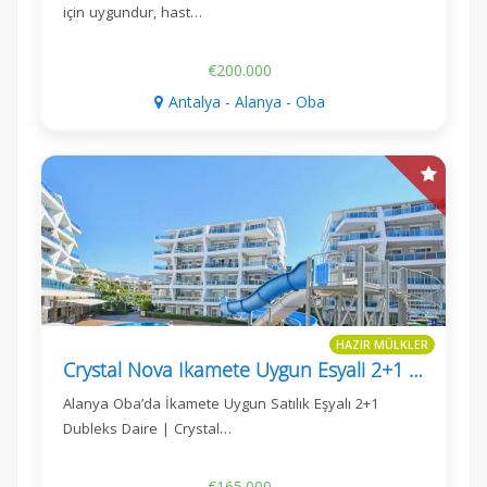
için uygundur, hast…
€200.000
Antalya - Alanya - Oba
HAZIR MÜLKLER
Crystal Nova Ikamete Uygun Esyali 2+1 Daire
Alanya Oba’da İkamete Uygun Satılık Eşyalı 2+1
Dubleks Daire | Crystal…
€165.000