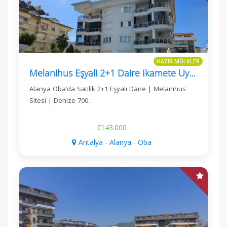
HAZIR MÜLKLER
Melanihus Eşyali 2+1 Daire Ikamete Uygun
Alanya Oba’da Satılık 2+1 Eşyalı Daire | Melanihus
Sitesi | Denize 700…
€143.000
Antalya - Alanya - Oba