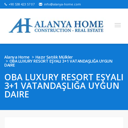
+90 538 423 57 07
info@alanya-home.com
English
Turkish
Russian
German
Arabic
Alanya Home
Hazır Satılık Mülkler
OBA LUXURY RESORT EŞYALI 3+1 VATANDAŞLIĞA UYGUN
Bosnian
French
Kazakh
Hebre
Persian
DAIRE
Ukrainian
OBA LUXURY RESORT EŞYALI
3+1 VATANDAŞLIĞA UYGUN
SATILIK PROJELER
DAIRE
HAZIR SATILIK MÜLKLER
SATILIK ARSA
ALANYA’DA EMLAK