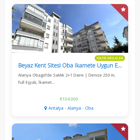
HAZIR MÜLKLER
Beyaz Kent Sitesi Oba Ikamete Uygun Esyali 2+1 Daire
Alanya Obagöl’de Satılık 2+1 Daire | Denize 250 m,
Full Eşyalı, İkamet…
€104.000
Antalya - Alanya - Oba