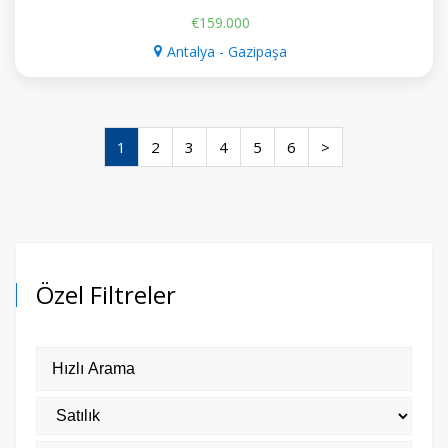
€159.000
Antalya - Gazipaşa
1
2
3
4
5
6
>
Özel Filtreler