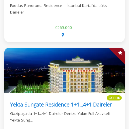
Exodus Panorama Residence – İstanbul Kartal’da Lüks
Daireler
€265.000
SATILIK
Yekta Sungate Residence 1+1...4+1 Daireler
Gazipaşa’da 1+1...4+1 Daireler Denize Yakın Full Aktiviteli
Yekta Sung…