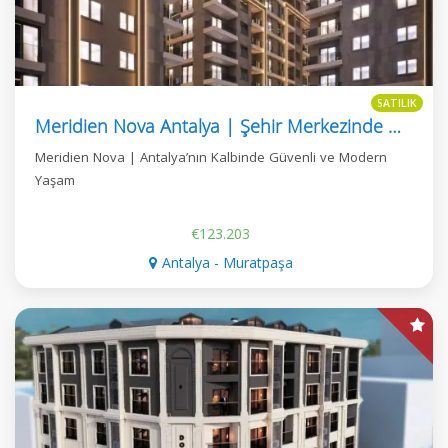
SATILIK
Meridien Nova Antalya | Şehir Merkezinde Modern Konut Ve Yatırım Projesi
Meridien Nova | Antalya’nın Kalbinde Güvenli ve Modern
Yaşam
€123.203
Antalya - Muratpaşa