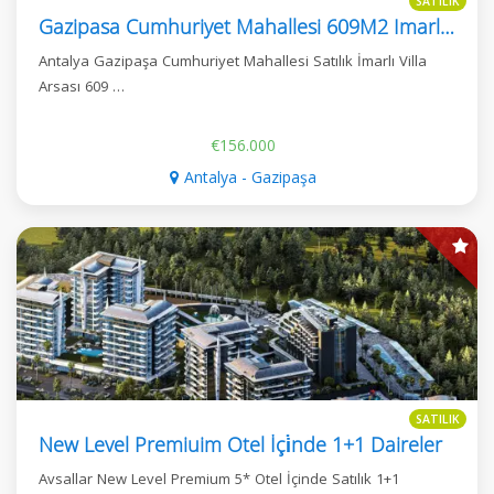
SATILIK
Gazipasa Cumhuriyet Mahallesi 609M2 Imarli 2 Kat + Cati Villa Arsasi
Antalya Gazipaşa Cumhuriyet Mahallesi Satılık İmarlı Villa
Arsası 609 …
€156.000
Antalya - Gazipaşa
SATILIK
New Level Premiuim Otel İçi̇nde 1+1 Daireler
Avsallar New Level Premium 5* Otel İçinde Satılık 1+1