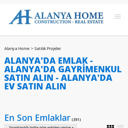
English
Turkish
Russian
German
Arabic
Alanya Home
Satılık Projeler
Bosnian
French
Kazakh
Hebre
Persian
ALANYA'DA EMLAK -
Ukrainian
ALANYA'DA GAYRIMENKUL
SATIN ALIN - ALANYA'DA
SATILIK PROJELER
EV SATIN ALIN
HAZIR SATILIK MÜLKLER
SATILIK ARSA
ALANYA’DA EMLAK
En Son Emlaklar
( 351 )
Yayımlandığı tarihe göre eskiden yeniye