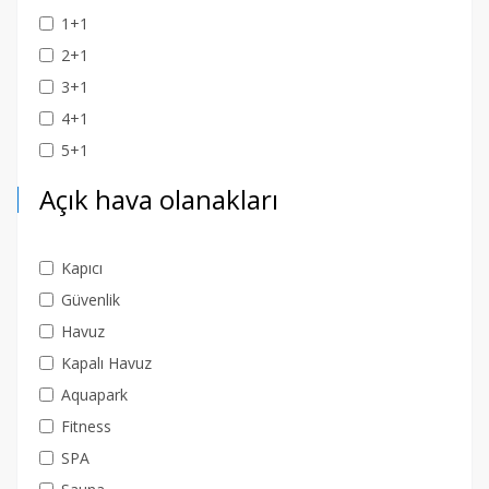
1+1
2+1
3+1
4+1
5+1
Açık hava olanakları
Kapıcı
Güvenlik
Havuz
Kapalı Havuz
Aquapark
Fitness
SPA