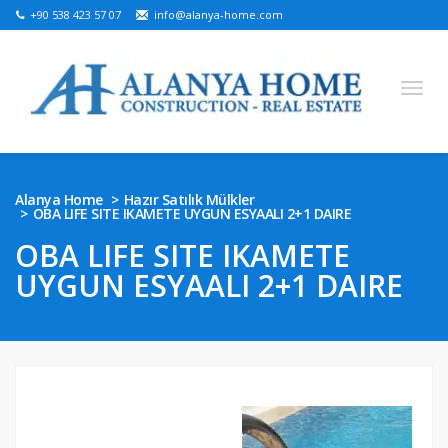
+90 538 423 57 07
info@alanya-home.com
English
Turkish
Russian
German
Arabic
Alanya Home
Hazır Satılık Mülkler
OBA LIFE SITE IKAMETE UYGUN ESYAALI 2+1 DAIRE
Bosnian
French
Kazakh
Hebre
Persian
OBA LIFE SITE IKAMETE
Ukrainian
UYGUN ESYAALI 2+1 DAIRE
SATILIK PROJELER
HAZIR SATILIK MÜLKLER
SATILIK ARSA
ALANYA’DA EMLAK