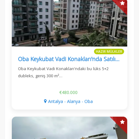
HAZIR MÜLKLER
Oba Keykubat Vadi Konakları'nda Satılık Lüks 5+2 Dubleks
Oba Keykubat Vadi Konakları'ndaki bu lüks 5+2
dubleks, geniş 300 m²…
€480.000
Antalya - Alanya - Oba