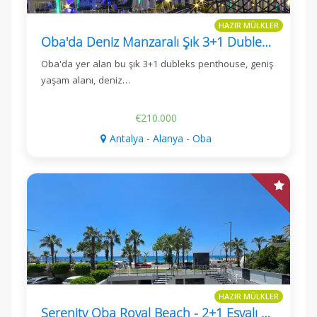
HAZIR MÜLKLER
Oba'da Deniz Manzaralı Şık 3+1 Dubleks Penthouse
Oba'da yer alan bu şık 3+1 dubleks penthouse, geniş
yaşam alanı, deniz…
€210.000
Antalya - Alanya - Oba
HAZIR MÜLKLER
Serenity Oba Royal Beach - 2+1 Eşyalı Daire, Deniz Manzaralı