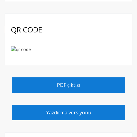
QR CODE
PDF çıktısı
Yazdırma versiyonu