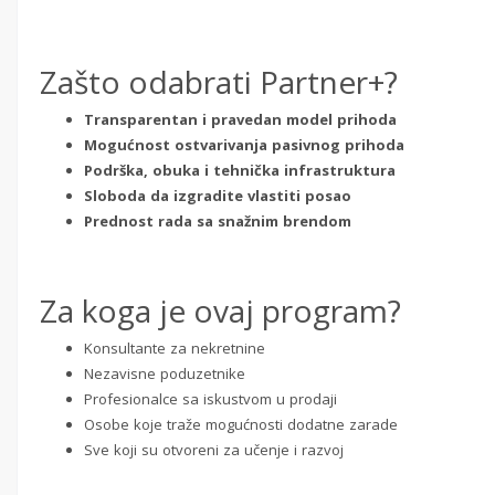
Zašto odabrati Partner+?
Transparentan i pravedan model prihoda
Mogućnost ostvarivanja pasivnog prihoda
Podrška, obuka i tehnička infrastruktura
Sloboda da izgradite vlastiti posao
Prednost rada sa snažnim brendom
Za koga je ovaj program?
Konsultante za nekretnine
Nezavisne poduzetnike
Profesionalce sa iskustvom u prodaji
Osobe koje traže mogućnosti dodatne zarade
Sve koji su otvoreni za učenje i razvoj