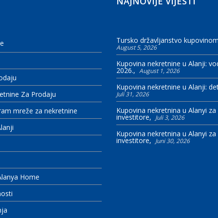
NAJNOVIJE VIJESTI
Tursko državljanstvo kupovinom
e
August 5, 2026
Kupovina nekretnine u Alanji: vod
2026.
August 1, 2026
odaju
Kupovina nekretnine u Alanji: de
tnine Za Prodaju
Juli 31, 2026
Kupovina nekretnina u Alanyi za
ram mreže za nekretnine
investitore
Juli 3, 2026
lanji
Kupovina nekretnina u Alanyi za
investitore
Juni 30, 2026
 Alanya Home
nosti
nja