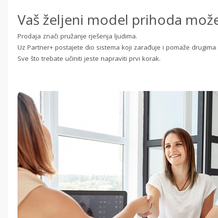
Vaš željeni model prihoda može
Prodaja znači pružanje rješenja ljudima.
Uz Partner+ postajete dio sistema koji zarađuje i pomaže drugima
Sve što trebate učiniti jeste napraviti prvi korak.