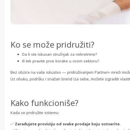
Ko se može pridružiti?
Da li ste iskusan stručnjak za nekretnine?
Ili tek pravite prve korake u ovom sektoru?
Bez obzira na vaše iskustvo — pridruživanjem Partner+ mreži mož
Uz obuku, podršku i snažan brend iza sebe, možete izgraditi vlasti
Kako funkcioniše?
Kada se pridružite sistemu:
✅
Zarađujete proviziju od svake prodaje koju ostvarite.