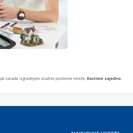
ncijal zarade izgradnjom snažne poslovne mreže.
Rastimo zajedno.