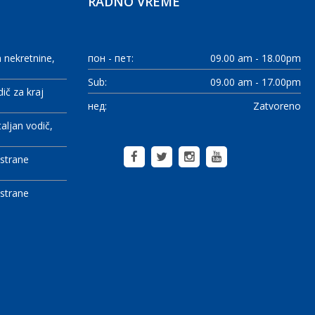
RADNO VREME
 nekretnine
пон - пет:
09.00 am - 18.00pm
Sub:
09.00 am - 17.00pm
ič za kraj
нед:
Zatvoreno
taljan vodič
 strane
 strane