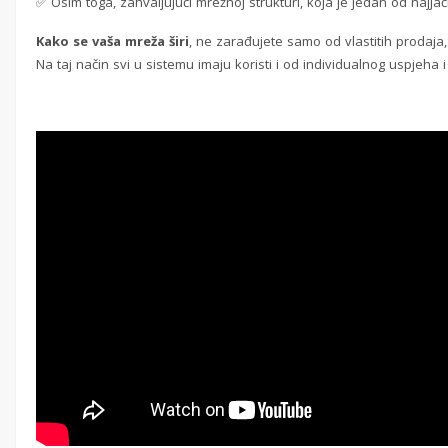
✅ Osim toga, zahvaljujući mrežnoj strukturi, koja je jedan od najjač
Kako se vaša mreža širi
, ne zarađujete samo od vlastitih prodaja
Na taj način svi u sistemu imaju koristi i od individualnog uspjeha