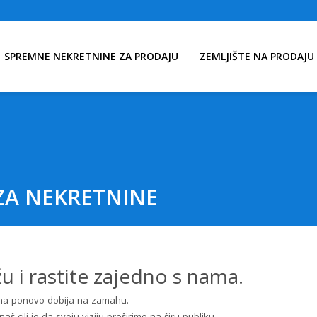
SPREMNE NEKRETNINE ZA PRODAJU
ZEMLJIŠTE NA PRODAJU
ZA NEKRETNINE
 i rastite zajedno s nama.
nina ponovo dobija na zamahu.
 naš cilj je da svoju viziju proširimo na širu publiku.