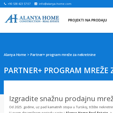
+90 538 423 57 07
info@alanya-home.com
PROJEKTI NA PRODAJU
Alanya Home
Partner+ program mreže za nekretnine
PARTNER+ PROGRAM MREŽE 
Izgradite snažnu prodajnu mrežu
Od 2025. godine, uz pad kamatnih stopa u Turskoj, tržište nekret
U ovom dinamičnom periodu raste i
Alanya Home Real Estate
, a