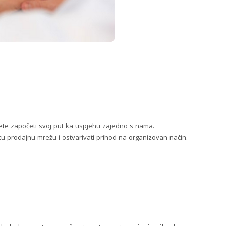
ete započeti svoj put ka uspjehu zajedno s nama.
tu prodajnu mrežu i ostvarivati prihod na organizovan način.