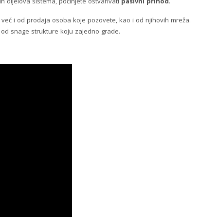
ih dijelova sistema, počinjete ostvarivati
pasivni prihod
.
, već i od prodaja osoba koje pozovete, kao i od njihovih mreža.
 i od snage strukture koju zajedno grade.