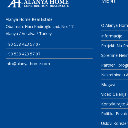
MENI
Alanya Home Real Estate
O Alanya Hom
Oba mah. Hacı Kadiroğlu cad. No: 17
Alanya / Antalya / Turkey
Informacije
+90 538 423 57 07
Projekti Na Pr
+90 538 423 57 07
Spremne Nekre
info@alanya-home.com
Partner+ prog
Nekretnine u A
Blogovi
Video Galerija
Kontaktirajte
Politika Privat
Uslovi Korište