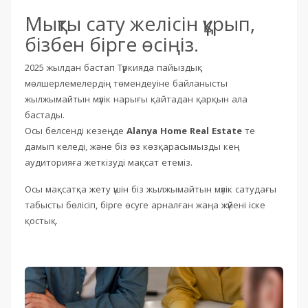
Мықты сату желісін құрып,
бізбен бірге өсіңіз.
2025 жылдан бастап Түркияда пайыздық
мөлшерлемелердің төмендеуіне байланысты
жылжымайтын мүлік нарығы қайтадан қарқын ала
бастады.
Осы белсенді кезеңде
Alanya Home Real Estate
те
дамып келеді, және біз өз көзқарасымызды кең
аудиторияға жеткізуді мақсат етеміз.
Осы мақсатқа жету үшін біз жылжымайтын мүлік сатудағы
табысты бөлісіп, бірге өсуге арналған жаңа жүйені іске
қостық.