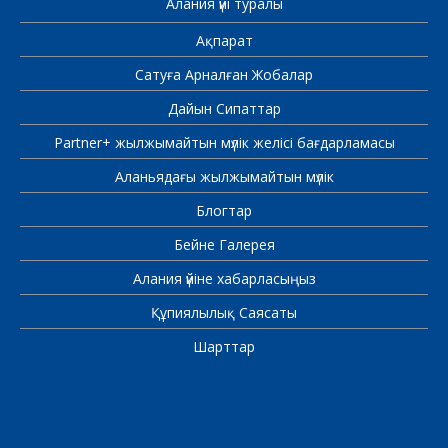
Алания үйі туралы
Ақпарат
Сатуға Арналған Жобалар
Дайын Сипаттар
Partner+ жылжымайтын мүлік желісі бағдарламасы
Аланьядағы жылжымайтын мүлік
Блогтар
Бейне Галерея
Алания үйіне хабарласыңыз
Құпиялылық Саясаты
Шарттар