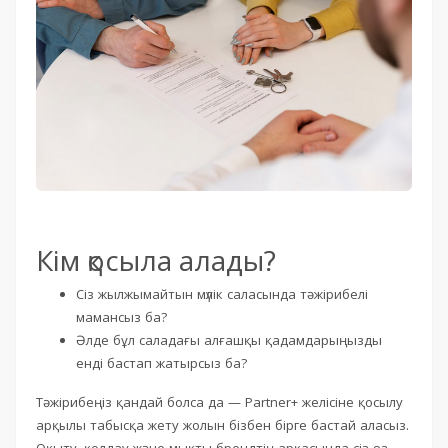
Кім қосыла алады?
Сіз жылжымайтын мүлік саласында тәжірибелі
мамансыз ба?
Әлде бұл саладағы алғашқы қадамдарыңызды
енді бастап жатырсыз ба?
Тәжірибеңіз қандай болса да — Partner+ желісіне қосылу
арқылы табысқа жету жолын бізбен бірге бастай аласыз.