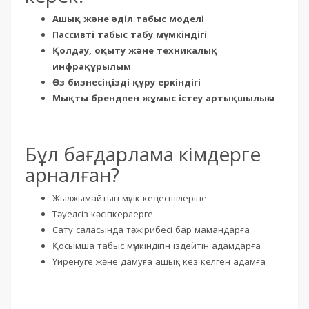
Ашық және әділ табыс моделі
Пассивті табыс табу мүмкіндігі
Қолдау, оқыту және техникалық
инфрақұрылым
Өз бизнесіңізді құру еркіндігі
Мықты брендпен жұмыс істеу артықшылығы
Бұл бағдарлама кімдерге
арналған?
Жылжымайтын мүлік кеңесшілеріне
Тәуелсіз кәсіпкерлерге
Сату саласында тәжірибесі бар мамандарға
Қосымша табыс мүмкіндігін іздейтін адамдарға
Үйренуге және дамуға ашық кез келген адамға