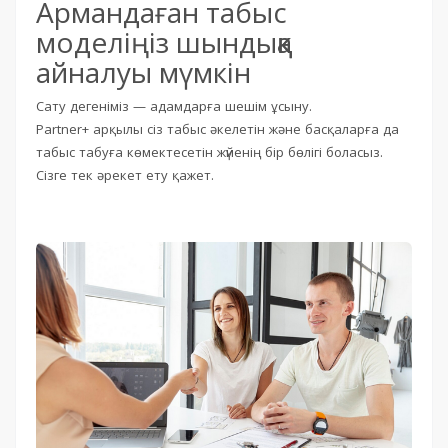
Армандаған табыс
моделіңіз шындыққа
айналуы мүмкін
Сату дегеніміз — адамдарға шешім ұсыну.
Partner+ арқылы сіз табыс әкелетін және басқаларға да
табыс табуға көмектесетін жүйенің бір бөлігі боласыз.
Сізге тек әрекет ету қажет.