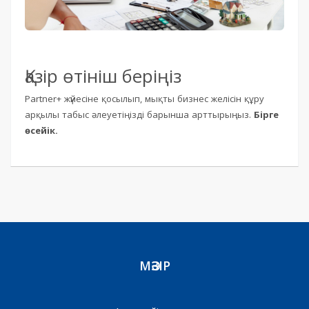
Қазір өтініш беріңіз
Partner+ жүйесіне қосылып, мықты бизнес желісін құру
арқылы табыс әлеуетіңізді барынша арттырыңыз.
Бірге
өсейік.
МӘЗІР