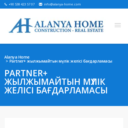
+90 538 423 57 07
info@alanya-home.com
English
Turkish
Russian
German
Arabic
Alanya Home
Partner+ жылжымайтын мүлік желісі бағдарламасы
Bosnian
French
Kazakh
Hebre
Persian
PARTNER+
Ukrainian
ЖЫЛЖЫМАЙТЫН МҮЛІК
САТУҒА АРНАЛҒАН ЖОБАЛАР
ЖЕЛІСІ БАҒДАРЛАМАСЫ
ДАЙЫН СИПАТТАР
ЖЕР ТЕЛІМІ САТЫЛАДЫ
АЛАНЬЯДАҒЫ ЖЫЛЖЫМАЙТЫН МҮЛІК