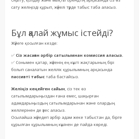
Оқыту, қолдау және мықты брендтің арқасында сіз өз
сату желіңізді құрып, жүйелі түрде табыс таба аласыз.
Бұл қалай жұмыс істейді?
Жүйеге қосылған кезде:
✅
Сіз жасаған әрбір сатылымнан комиссия аласыз.
✅ Сонымен қатар, жүйенің ең күшті жақтарының бірі
болып саналатын желілік құрылымның арқасында
пассивті табыс
таба бастайсыз.
Желіңіз кеңейген сайын
, сіз тек өз
сатылымдарыңыздан ғана емес, шақырған
адамдарыңыздың сатылымдарынан және олардың
желілерінен де үлес аласыз.
Осылайша жүйедегі әрбір адам жеке табыстан да, бірге
құрылған құрылымның күшінен де пайда көреді.