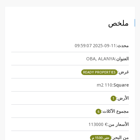
ملخص
2025-09-11 09:59:07
محدث:
OBA, ALANYA
العنوان:
غرض:
READY PROPERTIES
110 m2
Square:
الأرض:
1
مجموع الآكلات:
6
€ 113000
الأسعار من:
من البحر:
حتى 1500 م