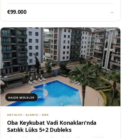
€99.000
→
HAZIR MÜLKLER
ANTALYA - ALANYA - OBA
Oba Keykubat Vadi Konakları'nda
Satılık Lüks 5+2 Dubleks