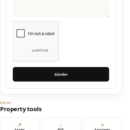
Gönder
EMLAK
Property tools
↗
↓
＋
Yazdır
PDF
Karşılaştır