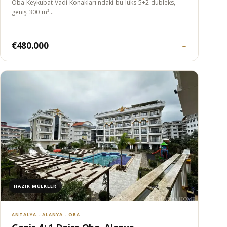
Oba Keykubat Vadi Konakları'ndaki bu lüks 5+2 dubleks,
geniş 300 m²…
€480.000
→
HAZIR MÜLKLER
ANTALYA - ALANYA - OBA