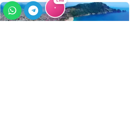
Lina
REHBER
Alanya’da Ev Almak 2026: Yatırımcı
Rehberi
2026 son döneminde Alanya’da ev almak isteyenler için
bölge seçimi, tapu kontrolü, masraflar, kira stratejisi ve