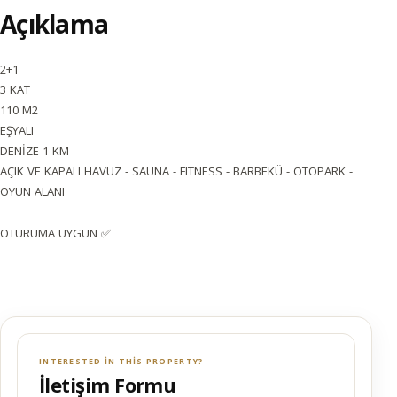
Açıklama
2+1
3 KAT
110 M2
EŞYALI
DENİZE 1 KM
AÇIK VE KAPALI HAVUZ - SAUNA - FITNESS - BARBEKÜ - OTOPARK -
OYUN ALANI
OTURUMA UYGUN ✅
INTERESTED IN THIS PROPERTY?
İletişim Formu