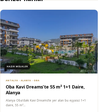
HAZIR MÜLKLER
ANTALYA - ALANYA - OBA
Oba Kavi Dreams’te 55 m² 1+1 Daire,
Alanya
Alanya Oba’daki Kavi Dreams’te yer alan bu eşyasız 1+1
daire, 55 m²…