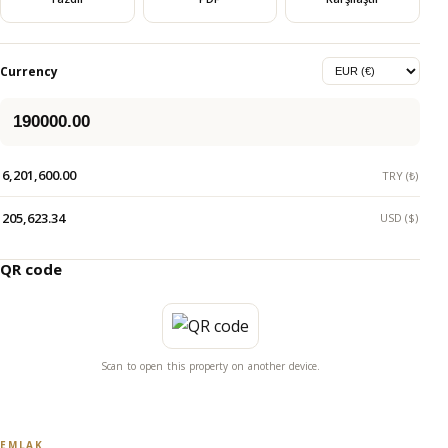
Currency
6,201,600.00
TRY (₺)
205,623.34
USD ($)
QR code
Scan to open this property on another device.
EMLAK