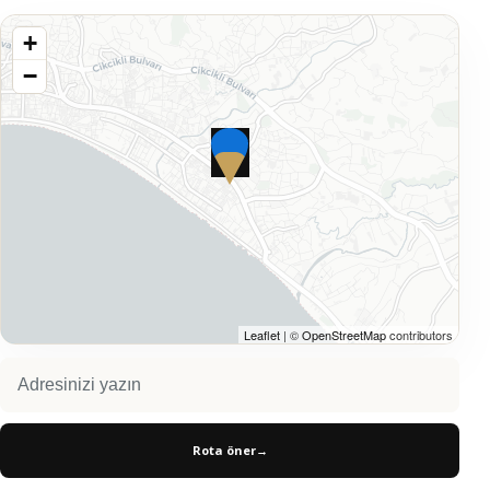
+
−
Leaflet
| ©
OpenStreetMap
contributors
Rota öner
→