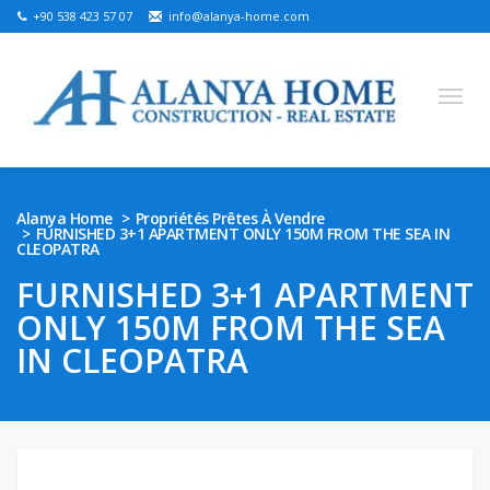
+90 538 423 57 07
info@alanya-home.com
English
Turkish
Russian
German
Arabic
Alanya Home
Propriétés Prêtes À Vendre
FURNISHED 3+1 APARTMENT ONLY 150M FROM THE SEA IN
Bosnian
French
Kazakh
Hebre
Persian
CLEOPATRA
Ukrainian
FURNISHED 3+1 APARTMENT
ONLY 150M FROM THE SEA
PROJETS À VENDRE
IN CLEOPATRA
PROPRIÉTÉS PRÊTES À VENDRE
TERRAIN À VENDRE
IMMOBILIER À ALANYA