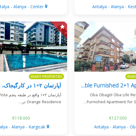
talya - Alanya - Center
Antalya - Alanya - Kest
READY PROPERTIES
READ
Oba Life Residence Residency-Eligible Furnished 2+1 Apartment
آپارتمان ۲+۱ واقع در طبق Vista
Oba Obagöl Oba Life Re
Orange Residence در…
Furnished Apartment for S
€118.000
€127.000
alya - Alanya - Kargıcak
Antalya - Alanya - Ob