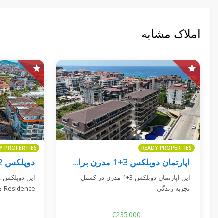
املاک مشابه
Y PROPERTIES
READY PROPERTIES
آپارتمان دوبلکس 3+1 مدرن برای فروش در کستل - پی‌آ رویال ریزیدنس
این آپارتمان دوبلکس 3+1 مدرن در کستل
تجربه زندگی…
Residence دارای…
€235.000