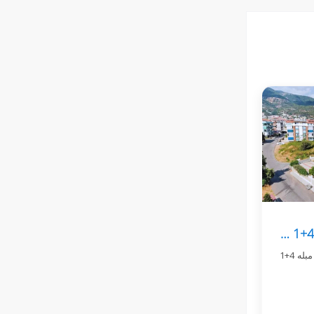
پنت هاوس دوبلكس لوکس 4+1 در مرکز آلانیا
این پنت هاوس دوبلکس جادار و کاملاً مبله 4+1