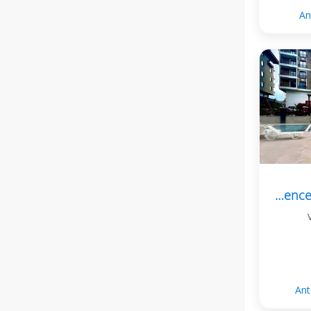
An
آپارتمان ۲+۱ در کارگیجاک، Vista Orange Residence
ه پنجم
Ant