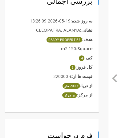
بررسی اجمالی
2026-05-19 13:26:09
به روز شده:
CLEOPATRA, ALANYA
نشانی:
هدف:
READY PROPERTIES
150 m2
Square:
کف:
4
کل فروز:
5
€ 220000
قیمت ها از:
از دریا:
تا 200 متر
از مرکز:
در مرکز
فرم درخواست