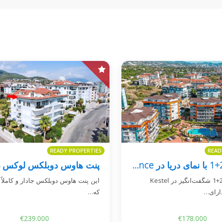
READY PROPERTIES
READ
دوپلکس 2+1 با نمای دریا در Kestel Residence
این دوپلکس 2+1 شگفت‌انگیز در Kestel
که…
€239.000
€178.000