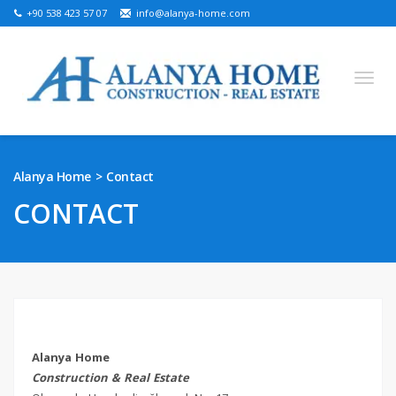
+90 538 423 57 07
info@alanya-home.com
English
Turkish
Russian
German
Arabic
Alanya Home
Contact
Bosnian
French
Kazakh
Hebre
Persian
CONTACT
Ukrainian
PROJETS À VENDRE
PROPRIÉTÉS PRÊTES À VENDRE
TERRAIN À VENDRE
Alanya Home
IMMOBILIER À ALANYA
Construction & Real Estate