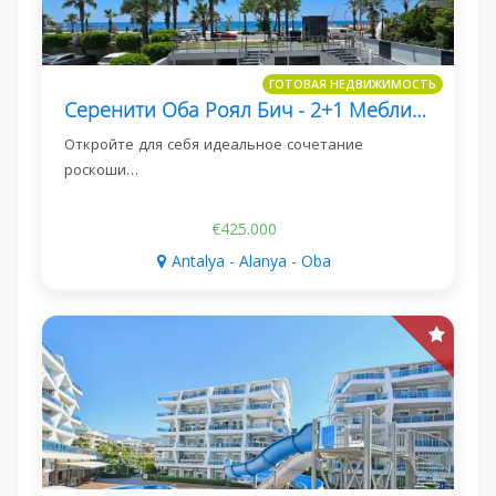
ГОТОВАЯ НЕДВИЖИМОСТЬ
Серенити Оба Роял Бич - 2+1 Меблированная Квартира С Прямым Видом На Море
Откройте для себя идеальное сочетание
роскоши…
€425.000
Antalya - Alanya - Oba