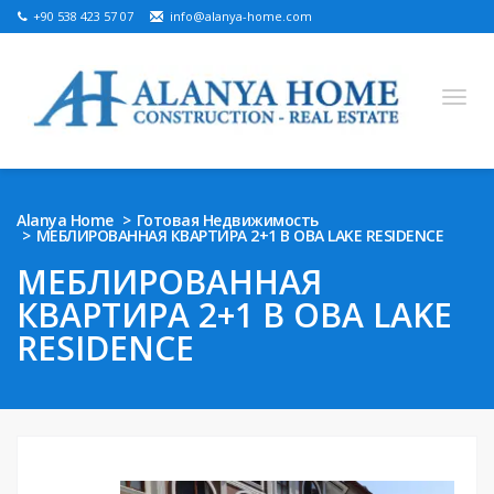
+90 538 423 57 07
info@alanya-home.com
English
Turkish
Russian
German
Arabic
Alanya Home
Готовая Недвижимость
МЕБЛИРОВАННАЯ КВАРТИРА 2+1 В OBA LAKE RESIDENCE
Bosnian
French
Kazakh
Hebre
Persian
МЕБЛИРОВАННАЯ
Ukrainian
КВАРТИРА 2+1 В OBA LAKE
НОВОСТРОЙКА
RESIDENCE
ГОТОВАЯ НЕДВИЖИМОСТЬ
ЗЕМЕЛЬНЫЙ УЧАСТОК НА ПРОДАЖУ
НЕДВИЖИМОСТЬ В АЛАНИИ