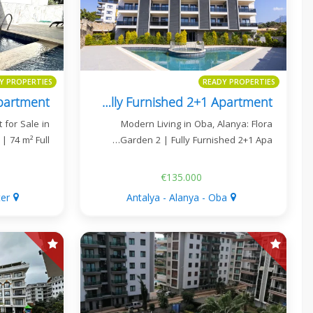
Y PROPERTIES
READY PROPERTIES
Flora Garden 2 Fully Furnished 2+1 Apartment
 for Sale in
Modern Living in Oba, Alanya: Flora
 74 m² Full…
Garden 2 | Fully Furnished 2+1 Apa…
€135.000
ter
Antalya - Alanya - Oba