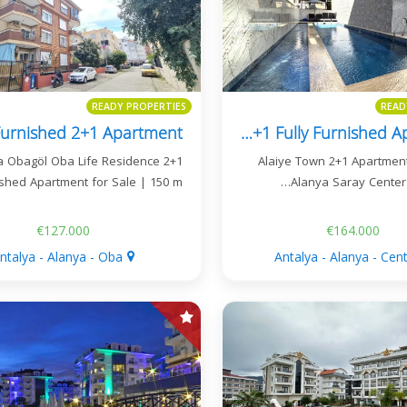
READY PROPERTIES
READ
Alaiye Town Alanya Center 2+1 Fully Furnished Apartment
 Obagöl Oba Life Residence 2+1
Alaiye Town 2+1 Apartment
shed Apartment for Sale | 150 m…
Alanya Saray Center |
€127.000
€164.000
ntalya - Alanya - Oba
Antalya - Alanya - Cen