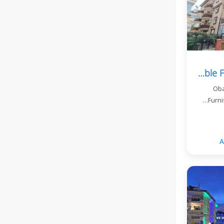
Oba Life Residence Residency-Eligible Furnished 2+1 Apartment
Oba
Furni
A