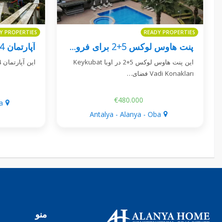
Y PROPERTIES
READY PROPERTIES
پنت هاوس لوکس 5+2 برای فروش در اوبا Keykubat Vadi Konakları
آپارتمان 4+1 وسیع در أوبا، آلانیا
این پنت هاوس لوکس 5+2 در اوبا Keykubat
این آپارتمان 4+1 در أوبا، آلانیا، برای اقامت و…
Vadi Konakları فضای…
€480.000
a
Antalya - Alanya - Oba
منو