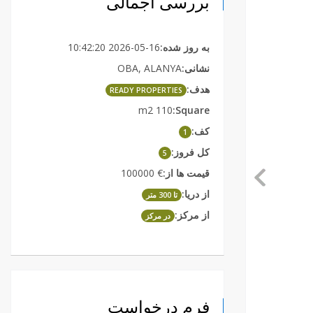
بررسی اجمالی
2026-05-16 10:42:20
به روز شده:
OBA, ALANYA
نشانی:
هدف:
READY PROPERTIES
110 m2
Square:
کف:
1
کل فروز:
5
€ 100000
قیمت ها از:
از دریا:
تا 300 متر
از مرکز:
در مرکز
فرم درخواست