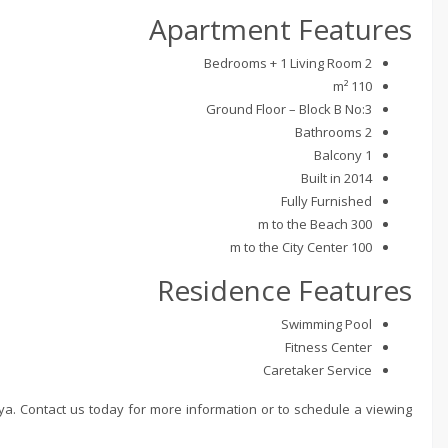
Apartment Features
2 Bedrooms + 1 Living Room
110 m²
Ground Floor – Block B No:3
2 Bathrooms
1 Balcony
Built in 2014
Fully Furnished
300 m to the Beach
100 m to the City Center
Residence Features
Swimming Pool
Fitness Center
Caretaker Service
nya. Contact us today for more information or to schedule a viewing.