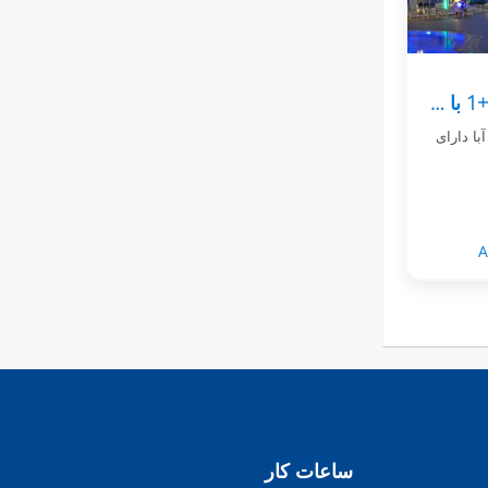
پنت هاوس دوبلکس شیک 3+1 با چشم انداز دریا در آبا
س دوبلکس شیک 3+1 در آبا دارای
A
ساعات کار