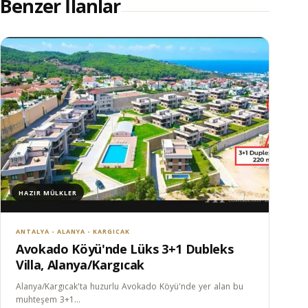
Benzer İlanlar
HAZIR MÜLKLER
ANTALYA - ALANYA - KARGICAK
Avokado Köyü'nde Lüks 3+1 Dubleks
Villa, Alanya/Kargıcak
Alanya/Kargıcak'ta huzurlu Avokado Köyü'nde yer alan bu
muhteşem 3+1…