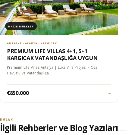
HAZIR MÜLKLER
ANTALYA - ALANYA - KARGICAK
PREMIUM LIFE VILLAS 4+1, 5+1
KARGICAK VATANDAŞLIĞA UYGUN
Premium Life Villas Antalya | Lüks Villa Projesi – Özel
Havuzlu ve Vatandaşlığa…
€850.000
→
EMLAK
İlgili Rehberler ve Blog Yazıları