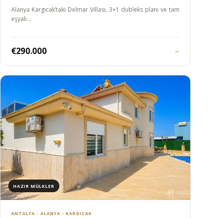
Alanya Kargıcak’taki Delmar Villası, 3+1 dubleks planı ve tam
eşyalı…
€290.000
→
HAZIR MÜLKLER
ANTALYA - ALANYA - KARGICAK