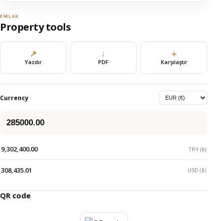
EMLAK
Property tools
↗
↓
＋
Yazdır
PDF
Karşılaştır
Currency
9,302,400.00
TRY (₺)
308,435.01
USD ($)
QR code