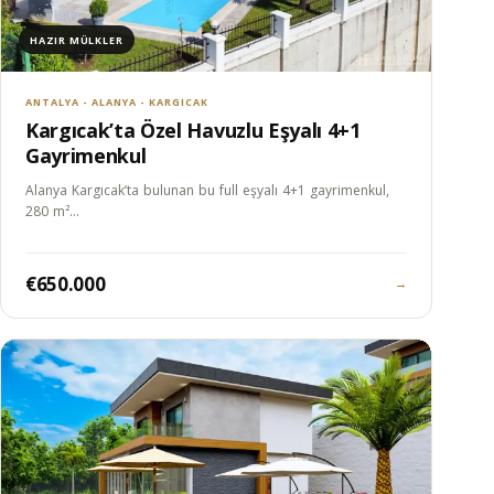
HAZIR MÜLKLER
ANTALYA - ALANYA - KARGICAK
Kargıcak’ta Özel Havuzlu Eşyalı 4+1
Gayrimenkul
Alanya Kargıcak’ta bulunan bu full eşyalı 4+1 gayrimenkul,
280 m²…
€650.000
→