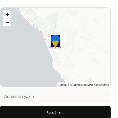
+
−
Leaflet
| ©
OpenStreetMap
contributors
Rota öner
→