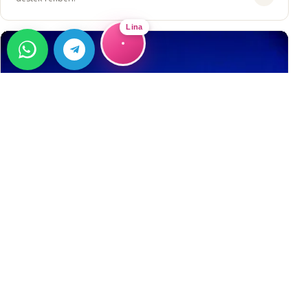
Lina
REHBER
Alanya'da Gayrimenkul Satın Almak
Alanya'da Gayrimenkul Satın Almak Neden Alanya? Yılda
300+ güneşli gün Akdeniz’e çok yakın Avrupa’ya göre
uygun fiyatlar Kolay ikamet izni ve vatandaşlık
→
imkânı&#8230;