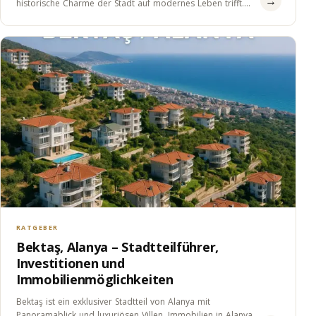
→
historische Charme der Stadt auf modernes Leben trifft.
Alanya Kaleiçi…
RATGEBER
Bektaş, Alanya – Stadtteilführer,
Investitionen und
Immobilienmöglichkeiten
Bektaş ist ein exklusiver Stadtteil von Alanya mit
Panoramablick und luxuriösen Villen. Immobilien in Alanya