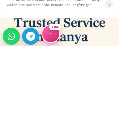
→
kaufen hier bedeutet hohe Rendite und langfristiges
Wachstumspotenzial.
Lina
RATGEBER
Alanya Home Immobilien: 12 Jahre
Vertrauensvoller Service in Alanya
Discover Alanya Home Real Estate with 12+ years of
trusted service. Buy, sell, rent, or invest in Alanya