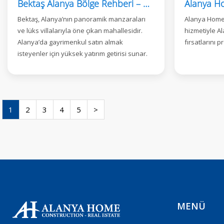
Bektaş Alanya Bölge Rehberi – Yatırım, Yaşam ve Gayrimenkul Fırsatları
Bektaş, Alanya’nın panoramik manzaraları
Alanya Home E
ve lüks villalarıyla öne çıkan mahallesidir.
hizmetiyle Ala
Alanya’da gayrimenkul satın almak
fırsatlarını 
isteyenler için yüksek yatırım getirisi sunar.
1
2
3
4
5
>
MENÜ