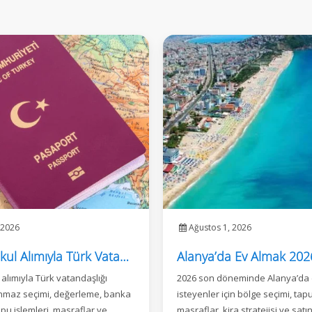
 2026
Ağustos 1, 2026
Gayrimenkul Alımıyla Türk Vatandaşlığı Rehberi
alımıyla Türk vatandaşlığı
2026 son döneminde Alanya’da
şınmaz seçimi, değerleme, banka
isteyenler için bölge seçimi, tap
pu işlemleri, masraflar ve
masraflar, kira stratejisi ve satı