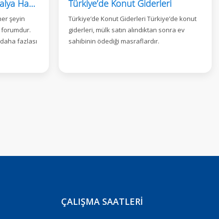
Talk Antalya Forum: Antalya Hakkında Her Şey Tek Yerde
Türkiye’de Konut Giderleri
her şeyin
Türkiye’de Konut Giderleri Türkiye’de konut
çi forumdur.
giderleri, mülk satın alındıktan sonra ev
 daha fazlası
sahibinin ödediği masraflardır.
ÇALIŞMA SAATLERI