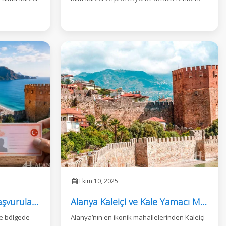
Ekim 10, 2025
Alanya’da İkamet İzni Başvuruları Yeniden Açıldı
Alanya Kaleiçi ve Kale Yamacı Mahallesi: Yatırım ve Lüks Yaşamın Buluştuğu Nokta
ve bölgede
Alanya’nın en ikonik mahallelerinden Kaleiçi