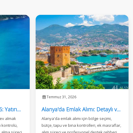
Temmuz 31, 2026
Alanya’da Ev Almak 2026: Yatırımcı Rehberi
Alanya'da Emlak Alımı: Detaylı ve Güvenli Satın Alma Rehberi
 ev almak
Alanya'da emlak alımı için bölge seçimi,
u kontrolü,
bütçe, tapu ve bina kontrolleri, ek masraflar,
n alma süreci
alım süreci ve profesyonel destek rehberi.