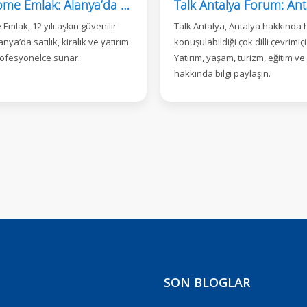
Alanya Home Emlak: Alanya’da 12 Yıllık Güvenilir Hizmet
mlak, 12 yılı aşkın güvenilir
Talk Antalya, Antalya hakkında 
nya’da satılık, kiralık ve yatırım
konuşulabildiği çok dilli çevrimi
profesyonelce sunar.
Yatırım, yaşam, turizm, eğitim ve
hakkında bilgi paylaşın.
SON BLOGLAR