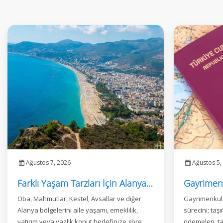
Ağustos 7, 2026
Ağustos 5,
Farklı Yaşam Tarzları İçin Alanya'nın En İyi Mahalleleri
Oba, Mahmutlar, Kestel, Avsallar ve diğer
Gayrimenkul 
Alanya bölgelerini aile yaşamı, emeklilik,
sürecini; ta
yatırım veya yazlık konut hedefinize göre
ödemeleri, ta