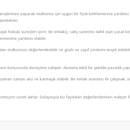
aştırması yaparak mülkünüz için uygun bir fiyat belirlemenize yardımcı o
irebilirler.
 hukuki süreçleri içerir. Bir emlakçı, satış sürecine dahil olan yasal bel
enmesine yardımcı olabilir.
 mülkünüzü değerlendirebilir ve güçlü ve zayıf yönlerini tespit edebilir.
 konusunda deneyime sahiptir. Alıcılarla etkili bir şekilde pazarlık yapab
man zaman alıcı ve karmaşık olabilir. Bir emlak acentesi ile çalışmak, sü
bir komisyon ücreti alırlar. Dolayısıyla bu faydaları değerlendirirken mali