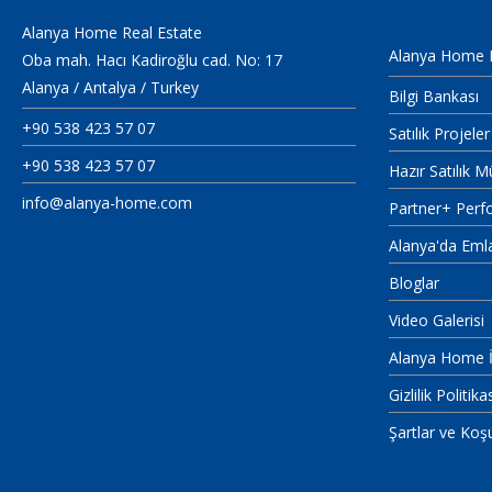
Alanya Home Real Estate
Alanya Home 
Oba mah. Hacı Kadiroğlu cad. No: 17
Alanya / Antalya / Turkey
Bilgi Bankası
+90 538 423 57 07
Satılık Projeler
+90 538 423 57 07
Hazır Satılık M
info@alanya-home.com
Partner+ Perf
Alanya'da Eml
Bloglar
Video Galerisi
Alanya Home İ
Gizlilik Politika
Şartlar ve Koşu