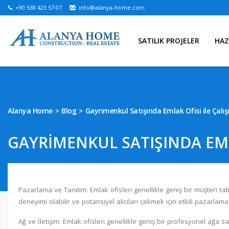
+90 538 423 57 07
info@alanya-home.com
SATILIK PROJELER
HAZ
Alanya Home
Blog
Gayrimenkul Satışında Emlak Ofisi ile Çalı
GAYRIMENKUL SATIŞINDA EML
Pazarlama ve Tanıtım: Emlak ofisleri genellikle geniş bir müşteri 
deneyimi olabilir ve potansiyel alıcıları çekmek için etkili pazarlama s
Ağ ve İletişim: Emlak ofisleri genellikle geniş bir profesyonel ağa sahi