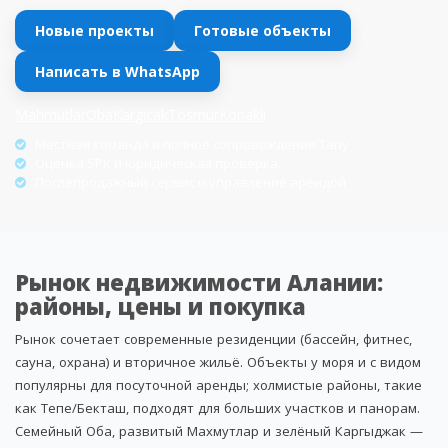
Новые проекты
Готовые объекты
Написать в WhatsApp
Mahmutlar
Oba
Kargıcak
Tosmur
Konaklı
Местная команда и полное сопровождение Тапу
Оценка SPK и юридическая проверка
Послепродажный сервис и управление арендой
Рынок недвижимости Алании:
районы, цены и покупка
Рынок сочетает современные резиденции (бассейн, фитнес,
сауна, охрана) и вторичное жильё. Объекты у моря и с видом
популярны для посуточной аренды; холмистые районы, такие
как Тепе/Бекташ, подходят для больших участков и панорам.
Семейный Оба, развитый Махмутлар и зелёный Каргыджак —