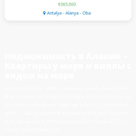
€365.000
Antalya - Alanya - Oba
Недвижимость в Алании –
Квартиры у моря и виллы с
видом на море
Алания сочетает 300+ солнечных дней, пляжи Blue
Flag и развитую инфраструктуру. От новостроек до
готовых к заселению квартир и вилл с панорамой
моря — мы подбираем варианты под ваш бюджет
и стиль жизни и сопровождаем до передачи Тапу
(право собственности).