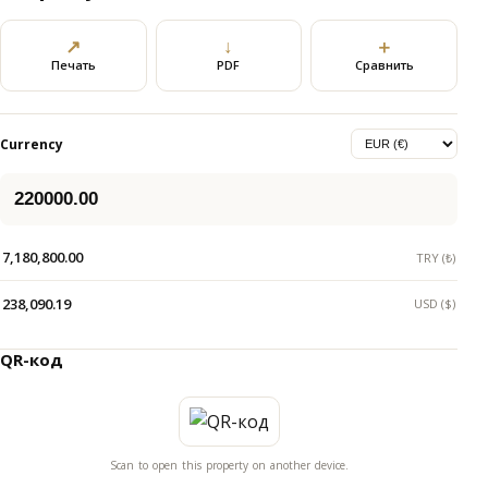
↗
↓
＋
Печать
PDF
Сравнить
Currency
7,180,800.00
TRY (₺)
238,090.19
USD ($)
QR-код
Scan to open this property on another device.