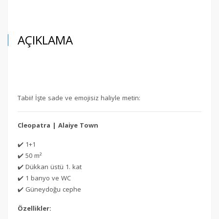
AÇIKLAMA
Tabii! İşte sade ve emojisiz haliyle metin:
Cleopatra | Alaiye Town
✔️ 1+1
✔️ 50 m²
✔️ Dükkan üstü 1. kat
✔️ 1 banyo ve WC
✔️ Güneydoğu cephe
Özellikler: