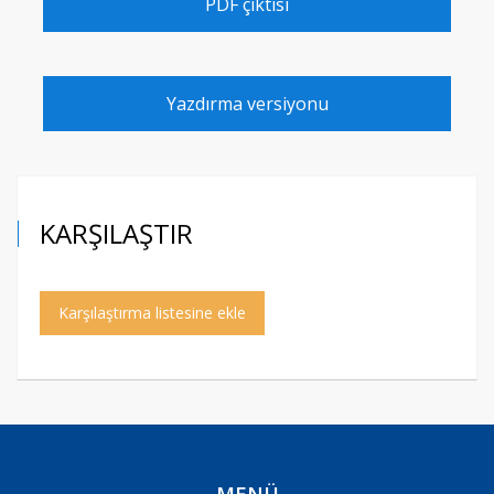
PDF çıktısı
Yazdırma versiyonu
KARŞILAŞTIR
Karşılaştırma listesine ekle
MENÜ