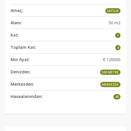
Amaç:
SATILIK
Alanı:
50 m2
Kat:
1
Toplam Kat:
4
Min fiyat:
€ 120000
Denizden:
500 METRE
Merkezden:
MERKEZDE
Havaalanından:
40