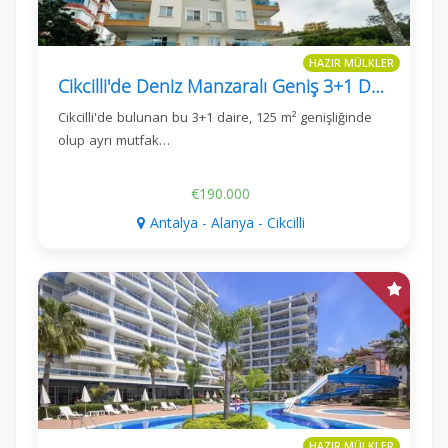
HAZIR MÜLKLER
Cikcilli'de Deniz Manzaralı Geniş 3+1 Daire
Cikcilli'de bulunan bu 3+1 daire, 125 m² genişliğinde
olup ayrı mutfak…
€190.000
Antalya - Alanya - Cikcilli
HAZIR MÜLKLER