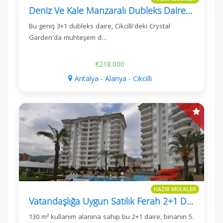
Deniz Ve Kale Manzaralı Dubleks Daire Cikcilli'de
Bu geniş 3+1 dubleks daire, Cikcilli'deki Crystal
Garden'da muhteşem d…
€218.000
Antalya - Alanya - Cikcilli
HAZIR MÜLKLER
Vatandaşlığa Uygun Satılık Ferah 2+1 Daire – Galaxy 3 Residence, Cikcilli, Alanya
130 m² kullanım alanına sahip bu 2+1 daire, binanın 5.