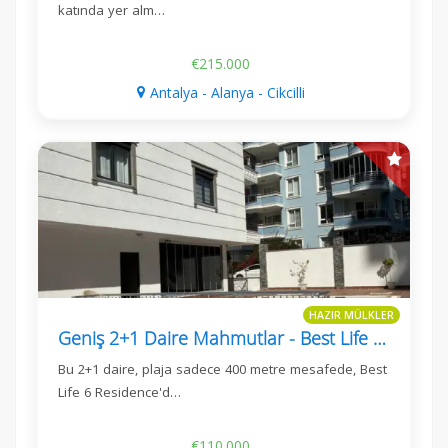
katında yer alm…
€215.000
Antalya - Alanya - Cikcilli
HAZIR MÜLKLER
Geniş 2+1 Daire Mahmutlar - Best Life 6 Residence
Bu 2+1 daire, plaja sadece 400 metre mesafede, Best
Life 6 Residence'd…
€110.000