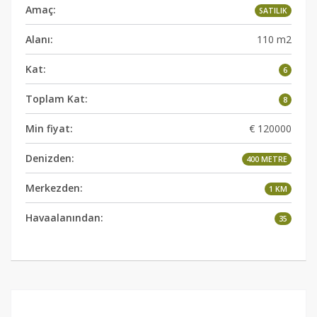
Amaç:
SATILIK
Alanı:
110 m2
Kat:
6
Toplam Kat:
8
Min fiyat:
€ 120000
Denizden:
400 METRE
Merkezden:
1 KM
Havaalanından:
35