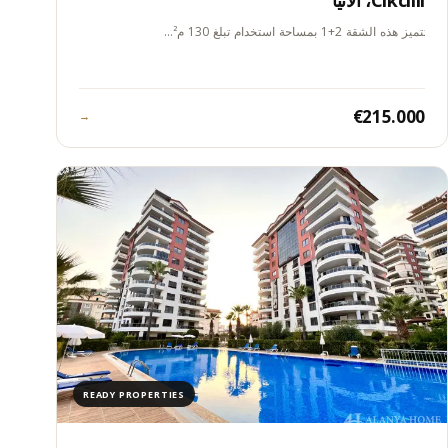
Cikcilli، ألانيا
تتميز هذه الشقة 2+1 بمساحة استخدام تبلغ 130 م²…
€215.000
→
READY PROPERTIES