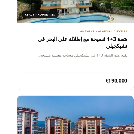
READY PROPERTIES
ANTALYA - ALANYA - CIKCILLI
شقة 3+1 فسيحة مع إطلالة على البحر في
تشيكجيلي
تقدم هذه الشقة 3+1 في تشيكجيلي مساحة معيشة فسيحة…
€190.000
→