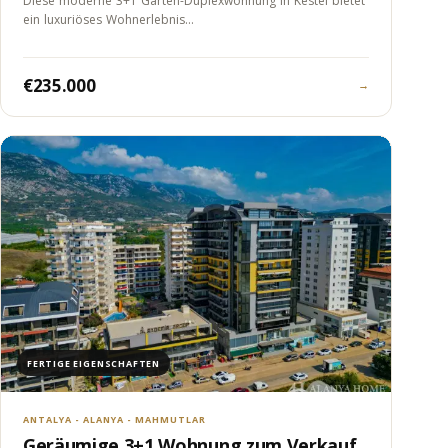
Diese moderne 3+1 Garten-Duplexwohnung in Kestel bietet
ein luxuriöses Wohnerlebnis…
€235.000
→
FERTIGE EIGENSCHAFTEN
ANTALYA - ALANYA - MAHMUTLAR
Geräumige 3+1 Wohnung zum Verkauf