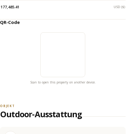
177,485.41
USD ($)
QR-Code
Scan to open this property on another device.
OBJEKT
Outdoor-Ausstattung