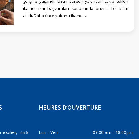
gelişme yaşandı. Uzun süredir yakından takip edilen
ikamet izni başvuruları konusunda önemli bir adım
atıldı. Daha önce yabancı ikamet…
S
HEURES D’OUVERTURE
mobilier
Lun - Ven:
09.00 am - 18.00pm
Août