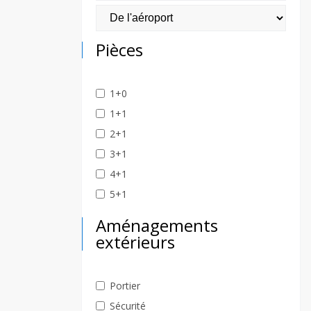
Pièces
1+0
1+1
2+1
3+1
4+1
5+1
Aménagements
extérieurs
Portier
Sécurité