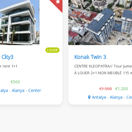
LOUER
Ci̇ty3
Konak Twin 3
or rent 1+1
CENTRE KLEOPATRA// Tour Jume
À LOUER 2+1 NON MEUBLÉ 115 
€500
€1.500
€1.200
alya - Alanya - Center
Antalya - Alanya - Ce