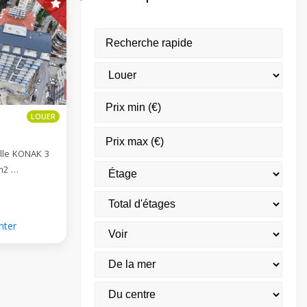
LOUER
lle KONAK 3
m2 …
nter