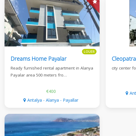
LOUER
Dreams Home Payalar
Cleopatra 
Ready furnished rental apartment in Alanya
city center f
Payalar area 500 meters fro…
€400
Ant
Antalya - Alanya - Payallar