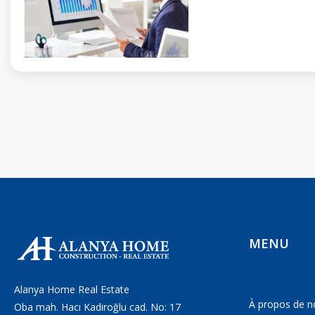
MENU
Alanya Home Real Estate
À propos de n
Oba mah. Hacı Kadiroğlu cad. No: 17