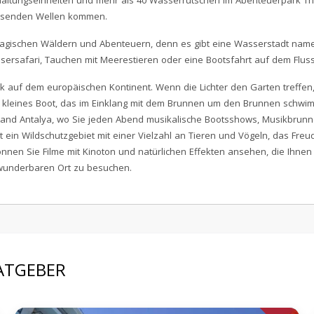
haltungseinheiten und mehr als 40 Wasserrutschen im Abenteuerpark 
tosenden Wellen kommen.
magischen Wäldern und Abenteuern, denn es gibt eine Wasserstadt name
ersafari, Tauchen mit Meerestieren oder eine Bootsfahrt auf dem Flus
 Park auf dem europäischen Kontinent. Wenn die Lichter den Garten treff
kleines Boot, das im Einklang mit dem Brunnen um den Brunnen schwimmt,
Land Antalya, wo Sie jeden Abend musikalische Bootsshows, Musikbrunne
ein Wildschutzgebiet mit einer Vielzahl an Tieren und Vögeln, das Freu
önnen Sie Filme mit Kinoton und natürlichen Effekten ansehen, die Ihnen
 wunderbaren Ort zu besuchen.
RATGEBER