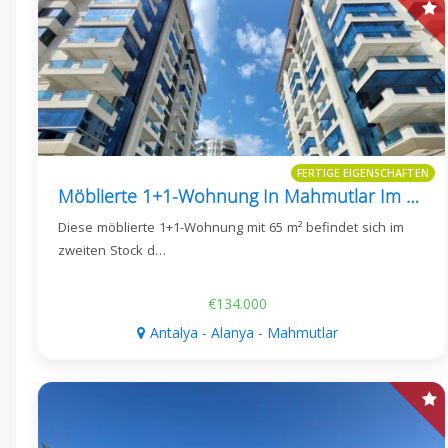
FERTIGE EIGENSCHAFTEN
Möblierte 1+1-Wohnung In Mahmutlar Im Yekta Trade Center
Diese möblierte 1+1-Wohnung mit 65 m² befindet sich im
zweiten Stock d…
€134.000
Antalya - Alanya - Mahmutlar