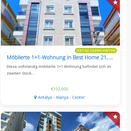
FERTIGE EIGENSCHAFTEN
Möblierte 1+1-Wohnung In Best Home 21, Güller Pınarı
Diese vollständig möblierte 1+1-Wohnung befindet sich im
zweiten Stock…
€102.000
Antalya - Alanya - Center