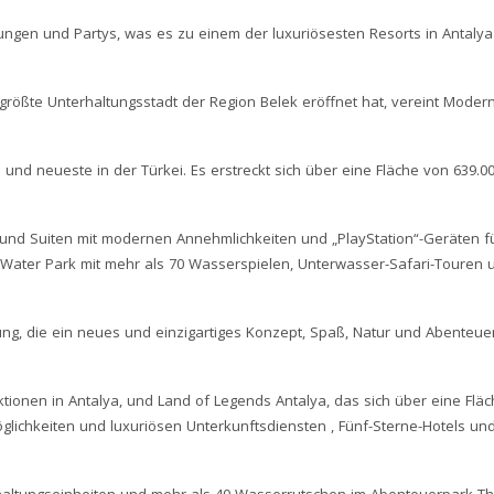
ltungen und Partys, was es zu einem der luxuriösesten Resorts in Antaly
größte Unterhaltungsstadt der Region Belek eröffnet hat, vereint Moderni
te und neueste in der Türkei. Es erstreckt sich über eine Fläche von 63
und Suiten mit modernen Annehmlichkeiten und „PlayStation“-Geräten für
ld Water Park mit mehr als 70 Wasserspielen, Unterwasser-Safari-Tour
g, die ein neues und einzigartiges Konzept, Spaß, Natur und Abenteuer
tionen in Antalya, und Land of Legends Antalya, das sich über eine Flä
öglichkeiten und luxuriösen Unterkunftsdiensten , Fünf-Sterne-Hotels und