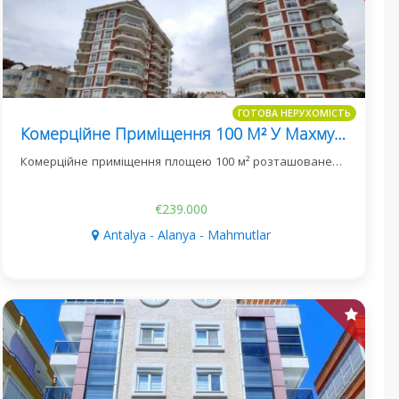
ГОТОВА НЕРУХОМІСТЬ
Комерційне Приміщення 100 М² У Махмутларі На D400
Комерційне приміщення площею 100 м² розташоване…
€239.000
Antalya - Alanya - Mahmutlar