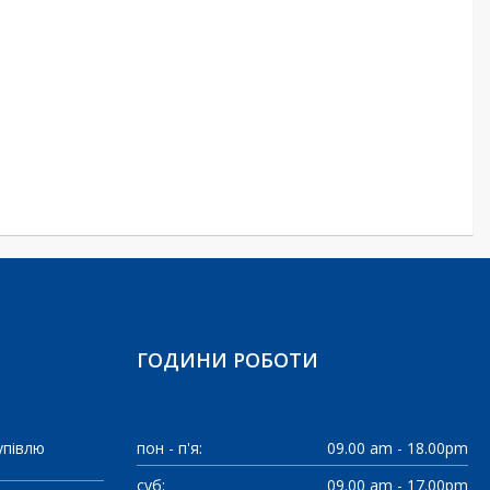
ГОДИНИ РОБОТИ
упівлю
пон - п'я:
09.00 am - 18.00pm
суб:
09.00 am - 17.00pm