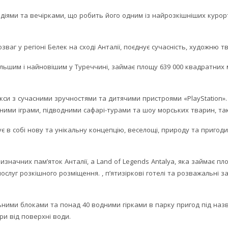
іями та вечірками, що робить його одним із найрозкішніших курорт
зваг у регіоні Белек на сході Анталії, поєднує сучасність, художню тв
більшим і найновішим у Туреччині, займає площу 639 000 квадратних 
си з сучасними зручностями та дитячими пристроями «PlayStation». 
одними іграми, підводними сафарі-турами та шоу морських тварин, та
 в собі нову та унікальну концепцію, веселощі, природу та пригоди
изначних пам’яток Анталії, а Land of Legends Antalya, яка займає пло
слуг розкішного розміщення. , п’ятизіркові готелі та розважальні за
ними блоками та понад 40 водними гірками в парку пригод під назво
ри від поверхні води.