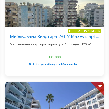
ГОТОВА НЕРУХОМІСТЬ
Мебльована Квартира 2+1 У Махмутларі За 500 М Від Моря
Мебльована квартира формату 2+1 площею 120 м²…
€149.000
Antalya - Alanya - Mahmutlar