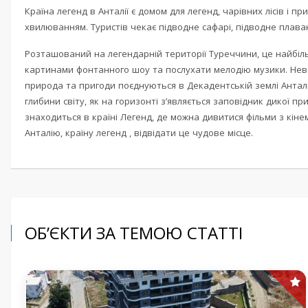
Країна легенд в Анталії є домом для легенд, чарівних лісів і п
хвилюванням. Туристів чекає підводне сафарі, підводне плава
Розташований на легендарній території Туреччини, це найбіл
картинами фонтанного шоу та послухати мелодію музики. Нев
природа та пригоди поєднуються в Декадентській землі Анталі
глибини світу, як на горизонті з’являється заповідник дикої п
знаходиться в країні Легенд, де можна дивитися фільми з кіне
Анталію, країну легенд , відвідати це чудове місце.
ОБ’ЄКТИ ЗА ТЕМОЮ СТАТТІ