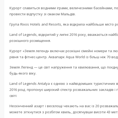
Курорт славиться водними іграми, величезними басейнами, под
провести відпустку зі смаком Мальдів.
Група Rixos Hotels and Resorts, яка відкрила найбільше місто ро
Land of Legends, відкритий у липні 2016 року, вважається най
розкішного розміщення.
Курорт «Земля легенд» включає розкішні сімейні номери та люк
рівня та фітнес-центр. Аквапарк Aqua World із більш ніж 70 в
Земля Легенд — це світ напруження та хвилювання, що поєднує
будь-якого віку.
Land of Legends Antalya є однією з найвідоміших туристичних в
2016 році, пропонує широкий спектр розважальних закладів і по
світі
Нескінченний азарт і веселощі чекають на вас із 20 розважаль
можете зіткнутися з розбігом хвиль, досягнувши висоти 43 мет