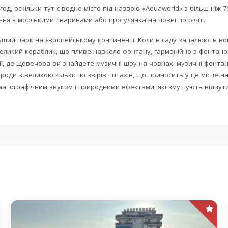
ригод, оскільки тут є водне місто під назвою «Aquaworld» з більш ніж
ння з морськими тваринами або прогулянка на човні по річці.
ьший парк на європейському континенті. Коли в саду запалюють вог
еликий кораблик, що пливе навколо фонтану, гармонійно з фонтано
ї, де щовечора ви знайдете музичні шоу на човнах, музичні фонтани
рироди з великою кількістю звірів і птахів, що приносить у це місце
матографічним звуком і природними ефектами, які змушують відчути 