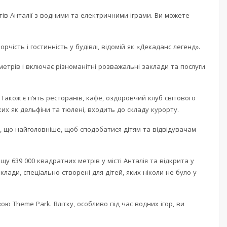
ів Анталії з водними та електричними іграми. Ви можете
орчість і гостинність у будівлі, відомій як «Декаданс легенд».
метрів і включає різноманітні розважальні заклади та послуги
Також є п’ять ресторанів, кафе, оздоровчий клуб світового
ких як дельфіни та тюлені, входить до складу курорту.
, що найголовніше, щоб сподобатися дітям та відвідувачам
щу 639 000 квадратних метрів у місті Анталія та відкрита у
клади, спеціально створені для дітей, яких ніколи не було у
ю Theme Park. Влітку, особливо під час водних ігор, ви