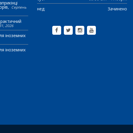
априкінці
орів
Серпень
нед:
Зачинено
 практичний
31, 2026
для іноземних
для іноземних