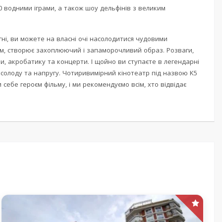
 70 водними іграми, а також шоу дельфінів з великим
ні, ви можете на власні очі насолодитися чудовими
м, створює захоплюючий і запаморочливий образ. Розваги,
, акробатику та концерти. І щойно ви ступаєте в легендарні
 насолоду та напругу. Чотиривимірний кінотеатр під назвою K5
себе героєм фільму, і ми рекомендуємо всім, хто відвідає