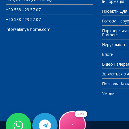
Інформація
+90 538 423 57 07
Проекти Для
+90 538 423 57 07
Готова Нерух
info@alanya-home.com
Партнерська 
Partner+
Нерухомість в
Блоги
Відео Галере
Зв'яжіться з 
Політика Кон
Умови
Lina