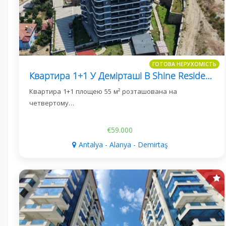
ГОТОВА НЕРУХОМІСТЬ
Квартира 1+1 У Демірташі В Shine Residence
Квартира 1+1 площею 55 м² розташована на
четвертому…
€59.000
Antalya - Alanya - Demirtaş