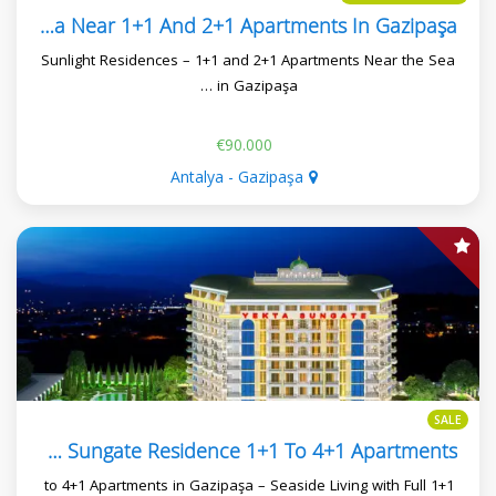
Sunlight Residences – Sea Near 1+1 And 2+1 Apartments In Gazipaşa
Sunlight Residences – 1+1 and 2+1 Apartments Near the Sea
in Gazipaşa …
€90.000
Antalya - Gazipaşa
SALE
Yekta Sungate Residence 1+1 To 4+1 Apartments
1+1 to 4+1 Apartments in Gazipaşa – Seaside Living with Full