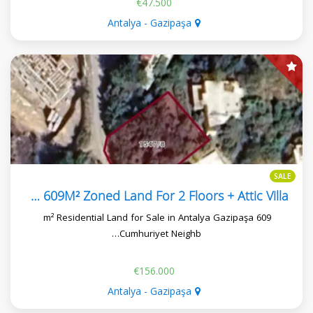
€47.500
Antalya - Gazipaşa
SALE
Gazipasa Cumhuriyet Neighborhood 609M² Zoned Land For 2 Floors + Attic Villa
609 m² Residential Land for Sale in Antalya Gazipaşa
Cumhuriyet Neighb…
€156.000
Antalya - Gazipaşa