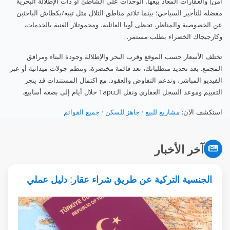
أمن) والعقارات المعاد بيعها. الوحدات على الشاطئ أو ذات الإطلالة البحرية
مفضلة للتأجير السياحي؛ بينما تلائم مناطق التلال مثل تيبه/بكطاش الباحثين
عن الخصوصية والمناظر. تحظى أوبا العائلية، ومحموتلار الغنية بالخدمات،
وكارجيجاك الخضراء بطلب مستمر.
تختلف الأسعار حسب الموقع وقرب البحر والإطلالة وجودة البناء ومرافق
المجمع. بعد تحديد متطلباتك، نعد قائمة مختصرة، وننظم جولات ميدانية أو عبر
الفيديو المباشر، وندعم التفاوض والعقود. مع اكتمال المستندات قد ينجز
التقييم وموعد السجل العقاري ونقل الـTapu خلال أيام إلى بضعة أسابيع.
استكشف الآن:
مشاريع للبيع
·
جاهز للسكن
·
جميع القوائم
آخر الأخبار
الجنسية التركية عن طريق شراء عقار: دليل عملي