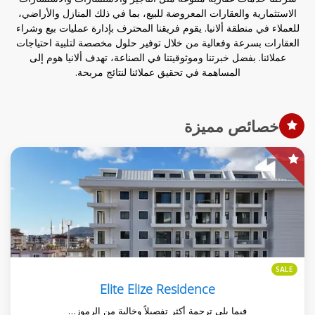
الاستثمارية والعقارات المعروضة للبيع، بما في ذلك المنازل والأراضي،
للعملاء في منطقة ألانيا. يقوم فريقنا المحترف بإدارة عمليات بيع وشراء
العقارات بسرعة وفعالية من خلال توفير حلول مخصصة لتلبية احتياجات
عملائنا. بفضل خبرتنا وموثوقيتنا في الصناعة، تهدف ألانيا هوم إلى
المساهمة في تحقيق عملائنا لنتائج مربحة.
خصائص مميزة
SALE
Elite Elize Residence
فيما يلي ترجمة أكثر تفصيلاً وخالية من الرموز…