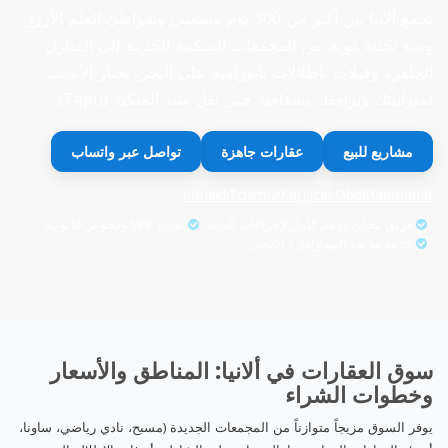
تجمع ألانيا بين أكثر من 300 يوم مشمس وشواطئ العلم الأزرق
وبنية تحتية قوية. من المجمعات السكنية الحديثة إلى المنازل
الجاهزة وفيلات بإطلالات بانورامية على البحر، نختار الأنسب
لميزانيتك ونرافقك بشفافية حتى نقل سند الملكية (Tapu).
مشاريع للبيع
عقارات جاهزة
تواصل عبر واتساب
Konaklı
Tosmur
Kargıcak
Oba
Mahmutlar
فريق محلي ودعم كامل لإجراءات السند
تقييم SPK وفحوص قانونية
خدمة ما بعد البيع وإدارة الإيجار
سوق العقارات في ألانيا: المناطق والأسعار
وخطوات الشراء
يوفر السوق مزيجاً متوازناً من المجمعات الجديدة (مسبح، نادي رياضي، ساونا،