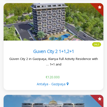
SALE
Guven City 2 1+1,2+1
Güven City 2 in Gazipaşa, Alanya Full Activity Residence with
1+1 and …
€120.000
Antalya - Gazipaşa