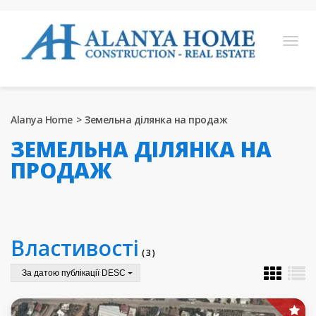
English
Turkish
Russian
German
Arabic
Alanya Home
Земельна ділянка на продаж
Bosnian
French
Kazakh
Hebre
Persian
ЗЕМЕЛЬНА ДІЛЯНКА НА
Ukrainian
ПРОДАЖ
ПРОЕКТИ ДЛЯ ПРОДАЖУ
ГОТОВА НЕРУХОМІСТЬ ДЛЯ ПРОДАЖУ
Властивості
ЗЕМЕЛЬНА ДІЛЯНКА НА ПРОДАЖ
( 3 )
НЕРУХОМІСТЬ В АЛАНІЇ
За датою публікації DESC