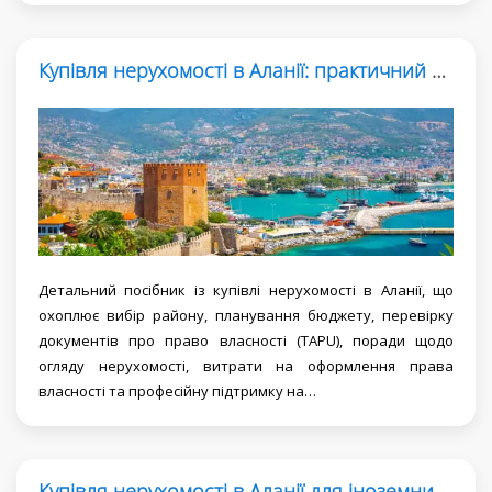
Купівля нерухомості в Аланії: практичний посібник для покупця
Детальний посібник із купівлі нерухомості в Аланії, що
охоплює вибір району, планування бюджету, перевірку
документів про право власності (TAPU), поради щодо
огляду нерухомості, витрати на оформлення права
власності та професійну підтримку на…
Купівля нерухомості в Аланії для іноземних інвесторів