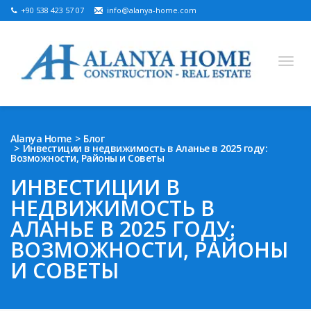
+90 538 423 57 07
info@alanya-home.com
English
Turkish
Russian
German
Arabic
Alanya Home
Блог
Инвестиции в недвижимость в Аланье в 2025 году:
Bosnian
French
Kazakh
Hebre
Persian
Возможности, Районы и Советы
Ukrainian
ИНВЕСТИЦИИ В
НЕДВИЖИМОСТЬ В
НОВОСТРОЙКА
АЛАНЬЕ В 2025 ГОДУ:
ГОТОВАЯ НЕДВИЖИМОСТЬ
ВОЗМОЖНОСТИ, РАЙОНЫ
И СОВЕТЫ
ЗЕМЕЛЬНЫЙ УЧАСТОК НА ПРОДАЖУ
НЕДВИЖИМОСТЬ В АЛАНИИ