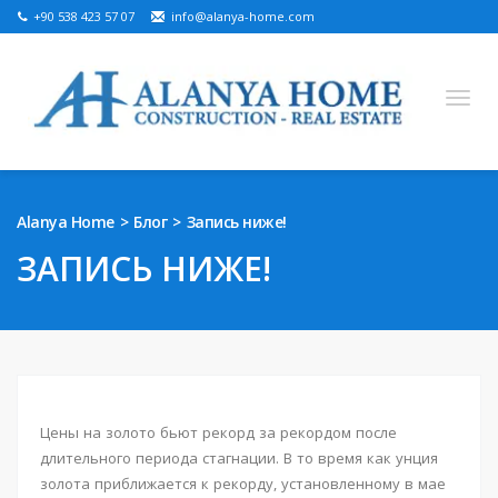
+90 538 423 57 07
info@alanya-home.com
English
Turkish
Russian
German
Arabic
Alanya Home
Блог
Запись ниже!
Bosnian
French
Kazakh
Hebre
Persian
ЗАПИСЬ НИЖЕ!
Ukrainian
НОВОСТРОЙКА
ГОТОВАЯ НЕДВИЖИМОСТЬ
ЗЕМЕЛЬНЫЙ УЧАСТОК НА ПРОДАЖУ
Цены на золото бьют рекорд за рекордом после
длительного периода стагнации. В то время как унция
НЕДВИЖИМОСТЬ В АЛАНИИ
золота приближается к рекорду, установленному в мае