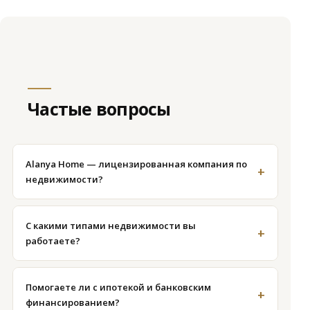
Частые вопросы
Alanya Home — лицензированная компания по
+
недвижимости?
Да. Alanya Home Real Estate — лицензированное
агентство, работающее в составе «Aslanlar Akdeniz
С какими типами недвижимости вы
+
İnşaat Taahhüt Emlak Turizm Sanayi ve Ticaret Ltd. Şti.»
работаете?
Квартиры, виллы, пентхаусы, земельные участки и
коммерческие объекты, а также долгосрочная
Помогаете ли с ипотекой и банковским
+
аренда и управление.
финансированием?