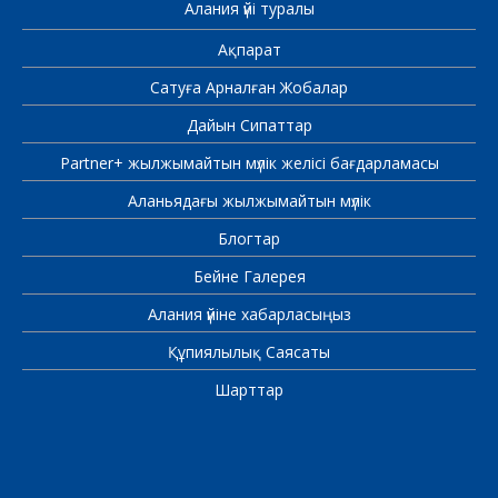
Алания үйі туралы
Ақпарат
Сатуға Арналған Жобалар
Дайын Сипаттар
Partner+ жылжымайтын мүлік желісі бағдарламасы
Аланьядағы жылжымайтын мүлік
Блогтар
Бейне Галерея
Алания үйіне хабарласыңыз
Құпиялылық Саясаты
Шарттар