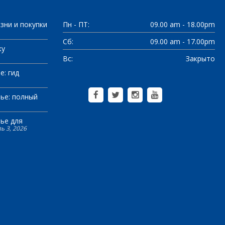
зни и покупки
Пн - ПТ:
09.00 am - 18.00pm
Сб:
09.00 am - 17.00pm
ку
Вс:
Закрыто
е: гид
ье: полный
ье для
ь 3, 2026