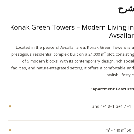
شرح
Konak Green Towers – Modern Living in
Avsallar
Located in the peaceful Avsallar area, Konak Green Towers is a
prestigious residential complex built on a 21,000 m² plot, consisting
of 5 modern blocks. With its contemporary design, rich social
facilities, and nature-integrated setting, it offers a comfortable and
stylish lifestyle.
Apartment Features:
1+1, 2+1, 3+1 and 4+1
50 m² - 140 m²