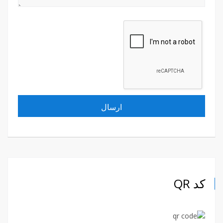
کد QR