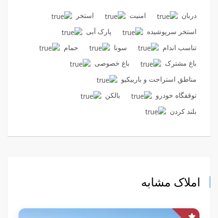
دربان
امنیت
استخر
استخر سرپوشیده
پارک آبی
تناسب اندام
سونا
حمام
باغ مشترک
باغ خصوصی
مناطق استراحت و باربیکیو
توقفگاه خودرو
بالکن
بلند کردن
املاک مشابه