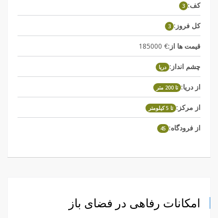
کف:
3
کل فروز:
3
قیمت ها از:
€ 185000
چشم انداز:
دریا
از دریا:
تا 200 متر
از مرکز:
تا 5 کیلومتر
از فرودگاه:
45
امکانات رفاهی در فضای باز