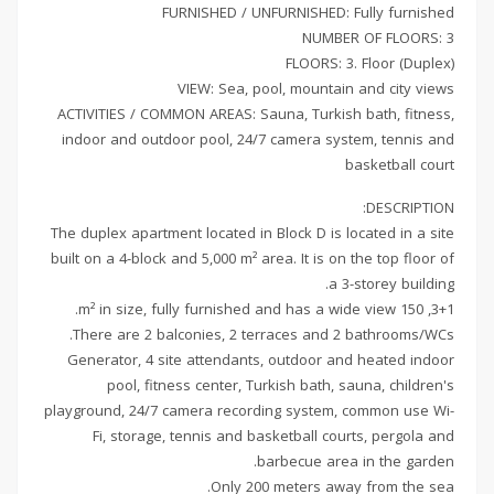
FURNISHED / UNFURNISHED: Fully furnished
NUMBER OF FLOORS: 3
FLOORS: 3. Floor (Duplex)
VIEW: Sea, pool, mountain and city views
ACTIVITIES / COMMON AREAS: Sauna, Turkish bath, fitness,
indoor and outdoor pool, 24/7 camera system, tennis and
basketball court
DESCRIPTION:
The duplex apartment located in Block D is located in a site
built on a 4-block and 5,000 m² area. It is on the top floor of
a 3-storey building.
3+1, 150 m² in size, fully furnished and has a wide view.
There are 2 balconies, 2 terraces and 2 bathrooms/WCs.
Generator, 4 site attendants, outdoor and heated indoor
pool, fitness center, Turkish bath, sauna, children's
playground, 24/7 camera recording system, common use Wi-
Fi, storage, tennis and basketball courts, pergola and
barbecue area in the garden.
Only 200 meters away from the sea.