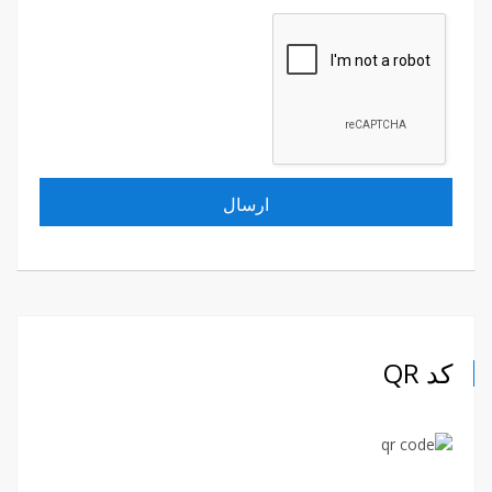
کد QR