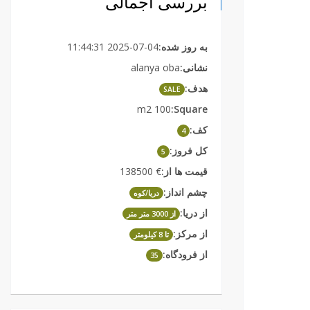
بررسی اجمالی
به روز شده:
2025-07-04 11:44:31
نشانی:
alanya oba
هدف:
SALE
100 m2
Square:
کف:
4
کل فروز:
5
قیمت ها از:
€ 138500
چشم انداز:
دریا/کوه
از دریا:
از 3000 متر متر
از مرکز:
تا 8 کیلومتر
از فرودگاه:
35