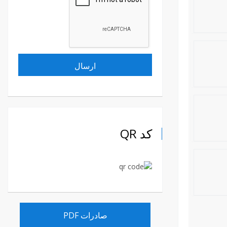
کد QR
صادرات PDF