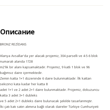
Описание
BRONZ REZİDANS
Alanya Avsallar'da yer alacak projemiz, 304 parselli ve 4-5-6 blok
numaralı alanda 1728
m2'lik bir alanı kapsamaktadır. Projemiz, 9 katlı 1 blok ve 96
bağımsız daire içermektedir.
Zemin katta 1+1 düzeninde 6 daire bulunmaktadır. İlk kattan
sekizinci kata kadar her katta 8
adet 1+1 ve 2 adet 2+1 daire bulunmaktadır. Projemiz, dokuzuncu
katta 3 adet 3+1 dubleks
ve 5 adet 2+1 dubleks daire bulunacak şekilde tasarlanmıştır.
İki çatı katı satın alımına bağlı olarak daireler Türkiye Cumhuriyeti