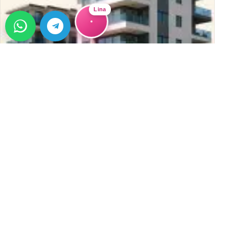
Lina
ГИД
Alanya Home Недвижимость: 12 Лет
Надежного Сервиса в Алании
Alanya Home — 12 лет надежного сервиса в Алании.
Покупка, продажа, аренда и инвестиции в
→
недвижимость&#8230;