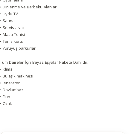
• Oyun alanı
• Dinlenme ve Barbekü Alanları
• Uydu TV
• Sauna
• Servis aracı
• Masa Tenisi
• Tenis kortu
• Yürüyüş parkurları
Tüm Daireler İçin Beyaz Eşyalar Pakete Dahildir:
• Klima
• Bulaşık makinesi
• Jeneratör
• Davlumbaz
• Fırın
• Ocak