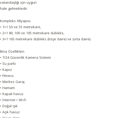
vatandaşlığı için uygun
hale gelmektedir.
Kompleks Altyapısı:
• 1+1 50 ve 55 metrekare,
• 2+1 80, 100 ve 105 metrekare dubleks,
• 3+1 165 metrekare dubleks (köşe daire) ve (orta daire).
Bina Özellikleri:
• 7/24 Güvenlik Kamera Sistemi
• Su parkı
• Kapıcı
• Fitness
• Merkez Garaj
• Hamam
• Kapalı havuz
• İnternet / Wi-Fi
• Doğal ışık
• Açık havuz