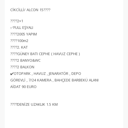
CİKCİLLİ/ ALCON 15????
????2+1
✅FULL EŞYALI
????2005 YAPIM
????100m2
????2. KAT
????GÜNEY BATI CEPHE ( HAVUZ CEPHE )
????2 BANYO&WC
????2 BALKON
✔️OTOPARK , HAVUZ , JENARATÖR , DEPO
GÖREVLİ , 7/24 KAMERA , BAHÇEDE BARBEKÜ ALANI
AİDAT 90 EURO
????DENİZE UZAKLIK 1.5 KM