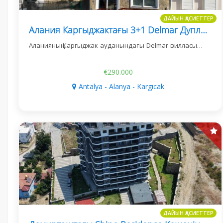
ДАЙЫН ҚАСИЕТТЕР
Алания Каргыджактағы 3+1 Delmar Дуплекс Вилласы
Аланияның Каргыджак ауданындағы Delmar вилласы…
€290.000
Antalya - Alanya - Kargıcak
ДАЙЫН ҚАСИЕТТЕР