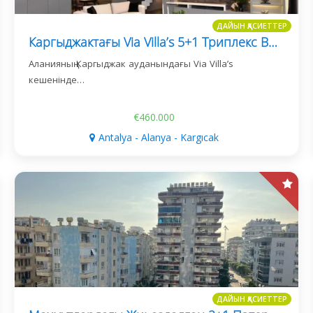
ДАЙЫН ҚАСИЕТТЕР
Каргыджактағы Via Villa’s 5+1 Триплекс Вилласы
Аланияның Каргыджак ауданындағы Via Villa’s
кешенінде…
€460.000
Antalya - Alanya - Kargıcak
ДАЙЫН ҚАСИЕТТЕР