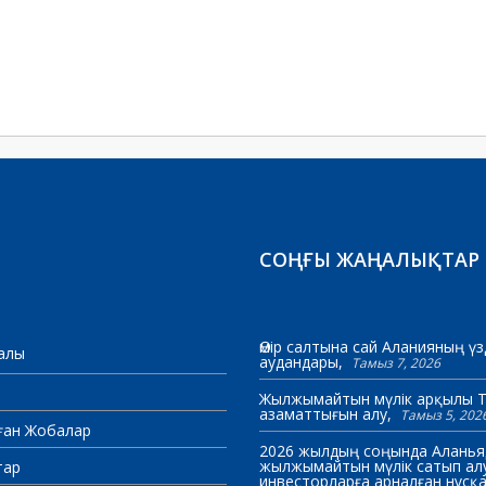
СОҢҒЫ ЖАҢАЛЫҚТАР
Өмір салтына сай Аланияның үз
ралы
аудандары
Тамыз 7, 2026
Жылжымайтын мүлік арқылы Т
азаматтығын алу
Тамыз 5, 202
ған Жобалар
2026 жылдың соңында Аланья
жылжымайтын мүлік сатып алу
тар
инвесторларға арналған нұсқ