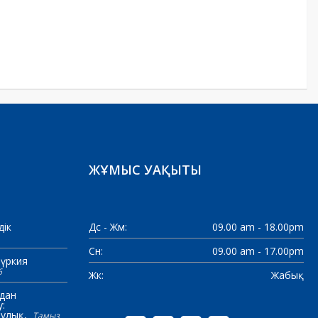
ЖҰМЫС УАҚЫТЫ
дік
Дс - Жм:
09.00 am - 18.00pm
Сн:
09.00 am - 17.00pm
үркия
6
Жк:
Жабық
дан
:
аулық
Тамыз