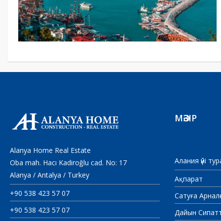
МӘЗІР
Alanya Home Real Estate
Алания үйі ту
Oba mah. Hacı Kadiroğlu cad. No: 17
Alanya / Antalya / Turkey
Ақпарат
+90 538 423 57 07
Сатуға Арнал
+90 538 423 57 07
Дайын Сипат