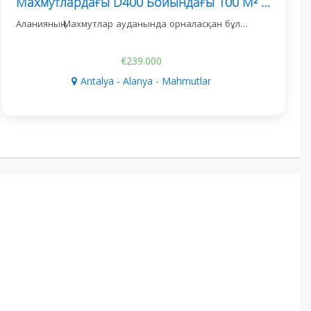
Махмутлардағы D400 Бойындағы 100 М² Коммерциялық Дүкен
Аланияның Махмутлар ауданында орналасқан бұл…
€239.000
Antalya - Alanya - Mahmutlar