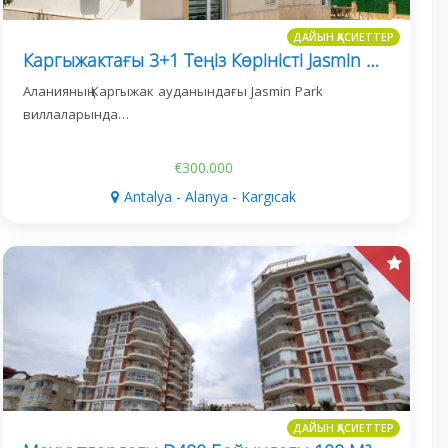
ДАЙЫН ҚАСИЕТТЕР
Каргыжактағы 3+1 Теңіз Көріністі Jasmin Park Вилласы
Аланияның Каргыжак ауданындағы Jasmin Park
виллаларында…
€300.000
Antalya - Alanya - Kargıcak
ДАЙЫН ҚАСИЕТТЕР