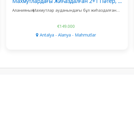
Махмутлардағы Жиһаздалған 2+1 Пәтер, Теңізге 500 М
Аланияның Махмутлар ауданындағы бұл жиһаздалған…
€149.000
Antalya - Alanya - Mahmutlar