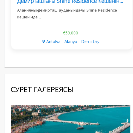
Демирташтағы Shine Residence Кешенінде 1+1 Пәтер
Аланияның Демирташ ауданындағы Shine Residence
кешенінде…
€59.000
Antalya - Alanya - Demirtaş
СУРЕТ ГАЛЕРЕЯСЫ