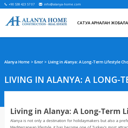
+90 538 423 57 07
info@alanya-home.com
САТУҒА АРНАЛҒАН ЖОБАЛА
Alanya Home
Блог
Living in Alanya: A Long-Term Lifestyle Cho
LIVING IN ALANYA: A LONG-T
Living in Alanya: A Long-Term L
Alanya is not only a destination for holidaymakers but also a pref
Mediterranean lifestyle, it has become one of Turkey’s most attracti