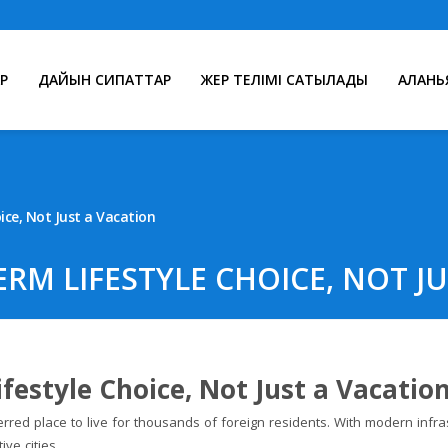
Р
ДАЙЫН СИПАТТАР
ЖЕР ТЕЛІМІ САТЫЛАДЫ
АЛАНЬ
ice, Not Just a Vacation
ERM LIFESTYLE CHOICE, NOT J
ifestyle Choice, Not Just a Vacatio
erred place to live for thousands of foreign residents. With modern infra
ve cities.