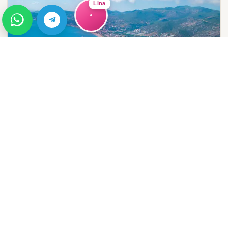
Lina
GUIDE
השכונות הטובות באלניה לפי סגנון חיים
השוואה מעשית בין אובה, ג'יקג'ילי, טוסמור, קסטל, מחמוטלר ואזורים
נוספים למשפחות, גמלאים, משקיעים ורוכשי דירות נופש.
→