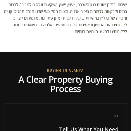
שירותי נדל"ן שונים כגון השכרה, ייעוץ, ייעוץ השקעות ונכסים למכירה לרבות
בתים וקרקעות ללקוחות באזור אלניה. הצוות המקצועי שלנו מנהל תהליכי קנייה
ומכירה של נדל"ן במהירות וביעילות על ידי מתן פתרונות מותאמים לצורכי
לקוחותינו. עם הניסיון והאמינות שלנו בתעשייה, אלניה הום שואפת לתרום
ללקוחותינו להשיג תוצאות רווחיות.
BUYING IN ALANYA
A Clear Property Buying
Process
01
Tell Us What You Need