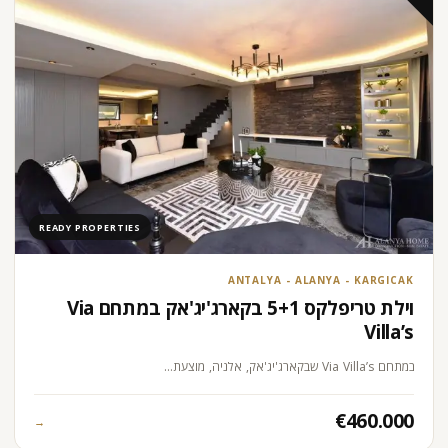
READY PROPERTIES
ANTALYA - ALANYA - KARGICAK
וילת טריפלקס 5+1 בקארג'יג'אק במתחם Via
Villa’s
במתחם Via Villa’s שבקארג'יג'אק, אלניה, מוצעת…
€460.000
→