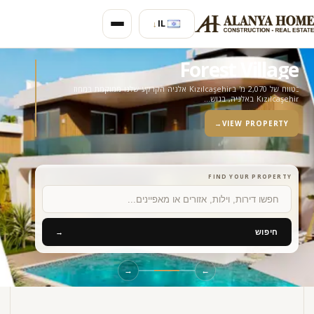
IL
↓
Forest Village
בטווח של 2,070 מ' בKızılcaşehir אלניה הקרקע שלנו ממוקמת במחוז
Kızılcaşehir באלניה, בגוש…
→
VIEW PROPERTY
FIND YOUR PROPERTY
חיפוש
חיפוש
→
→
←