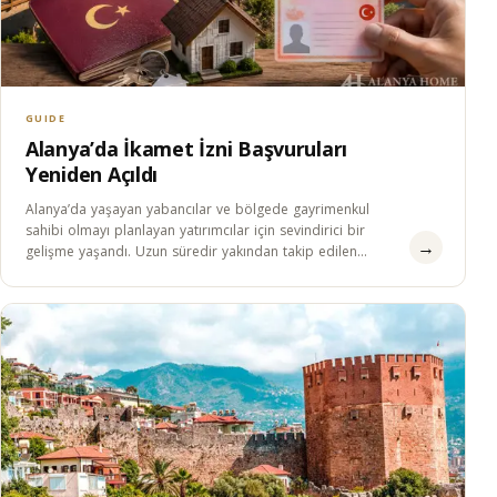
GUIDE
Alanya’da İkamet İzni Başvuruları
Yeniden Açıldı
Alanya’da yaşayan yabancılar ve bölgede gayrimenkul
sahibi olmayı planlayan yatırımcılar için sevindirici bir
→
gelişme yaşandı. Uzun süredir yakından takip edilen
ikamet izni…