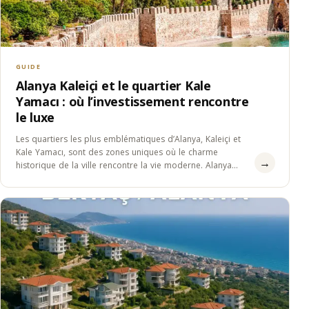
GUIDE
Alanya Kaleiçi et le quartier Kale
Yamacı : où l’investissement rencontre
le luxe
Les quartiers les plus emblématiques d’Alanya, Kaleiçi et
Kale Yamacı, sont des zones uniques où le charme
→
historique de la ville rencontre la vie moderne. Alanya
Kaleiçi attire…