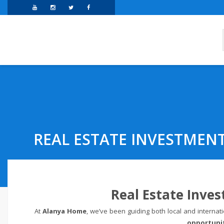
REAL ESTATE INVESTMENT
Real Estate Inve
At
Alanya Home
, we’ve been guiding both local and internati
opportuni