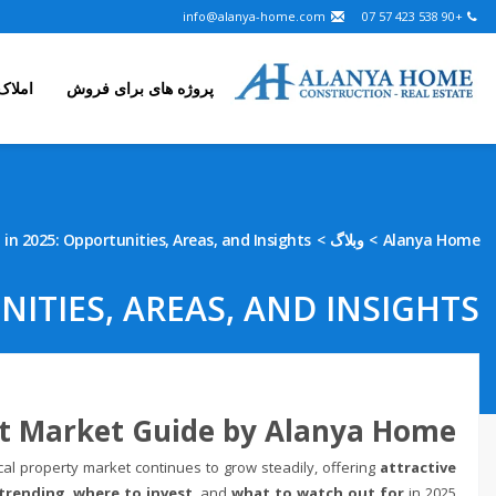
info@alanya-home.com
+90 538 423 57 07
پروژه های برای فروش
املاک
in 2025: Opportunities, Areas, and Insights
وبلاگ
Alanya Home
NITIES, AREAS, AND INSIGHTS
ent Market Guide by Alanya Home
ocal property market continues to grow steadily, offering
attractive
 trending
,
where to invest
, and
what to watch out for
in 2025.