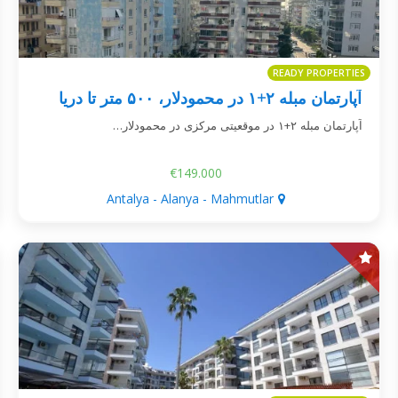
READY PROPERTIES
آپارتمان مبله ۲+۱ در محمودلار، ۵۰۰ متر تا دریا
آپارتمان مبله ۲+۱ در موقعیتی مرکزی در محمودلار…
€149.000
Antalya - Alanya - Mahmutlar