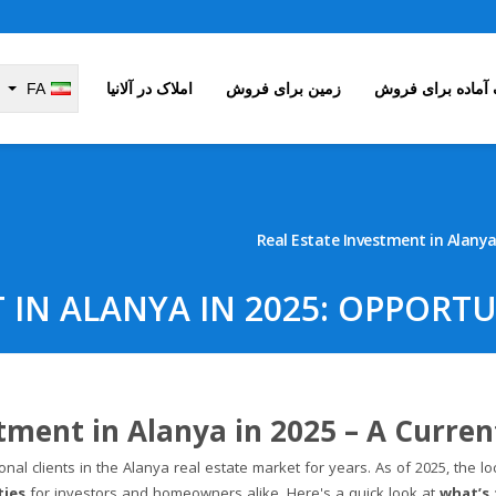
 آماده برای فروش
زمین برای فروش
املاک در آلانیا
FA
Real Estate Investment in Alanya 
 IN ALANYA IN 2025: OPPORTU
stment in Alanya in 2025 – A Curr
onal clients in the Alanya real estate market for years. As of 2025, the l
ties
for investors and homeowners alike. Here's a quick look at
what’s