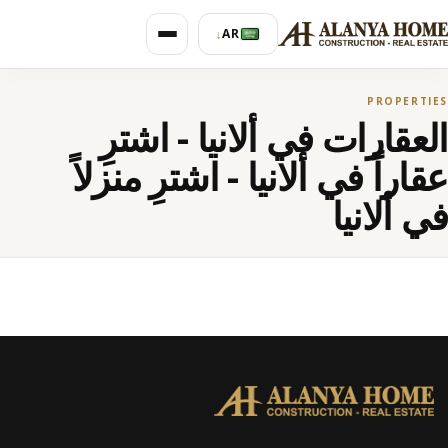
AR
↓
PROPERTIES
العقارات في ألانيا - اشترِ
عقاراً في ألانيا - اشترِ منزلاً
في ألانيا