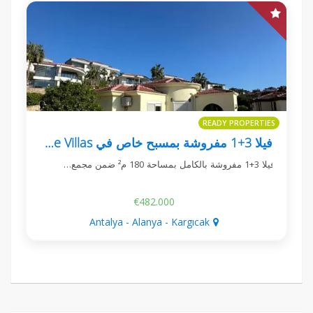
READY PROPERTIES
فيلا 3+1 مفروشة بمسبح خاص في Jasmine Villas كارغيجاك
فيلا 3+1 مفروشة بالكامل بمساحة 180 م² ضمن مجمع…
€482.000
Antalya - Alanya - Kargıcak