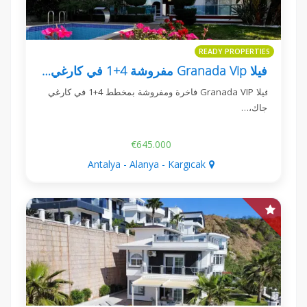
READY PROPERTIES
فيلا Granada Vip مفروشة 4+1 في كارغي جاك ألانيا
فيلا Granada VIP فاخرة ومفروشة بمخطط 4+1 في كارغي
جاك،…
€645.000
Antalya - Alanya - Kargıcak