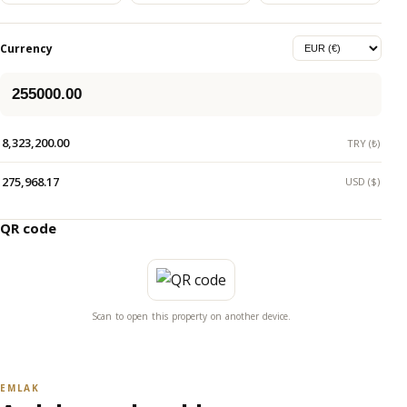
Currency
8,323,200.00
TRY (₺)
275,968.17
USD ($)
QR code
Scan to open this property on another device.
EMLAK