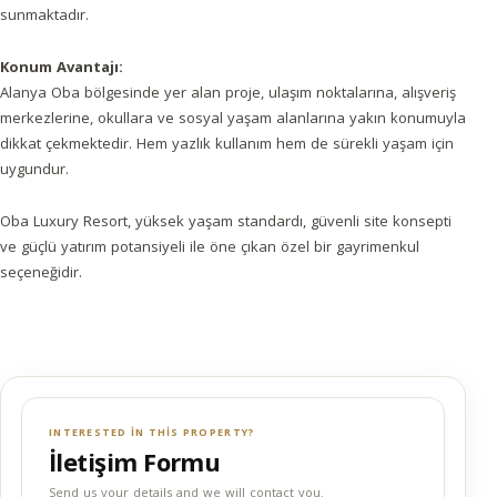
sunmaktadır.
Konum Avantajı:
Alanya Oba bölgesinde yer alan proje, ulaşım noktalarına, alışveriş
merkezlerine, okullara ve sosyal yaşam alanlarına yakın konumuyla
dikkat çekmektedir. Hem yazlık kullanım hem de sürekli yaşam için
uygundur.
Oba Luxury Resort, yüksek yaşam standardı, güvenli site konsepti
ve güçlü yatırım potansiyeli ile öne çıkan özel bir gayrimenkul
seçeneğidir.
INTERESTED IN THIS PROPERTY?
İletişim Formu
Send us your details and we will contact you.