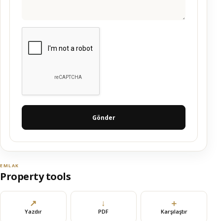
Gönder
EMLAK
Property tools
↗
↓
＋
Yazdır
PDF
Karşılaştır