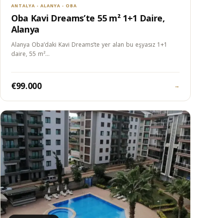
ANTALYA - ALANYA - OBA
Oba Kavi Dreams’te 55 m² 1+1 Daire,
Alanya
Alanya Oba’daki Kavi Dreams’te yer alan bu eşyasız 1+1
daire, 55 m²…
€99.000
→