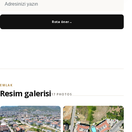
Rota öner
→
EMLAK
Resim galerisi
17 PHOTOS