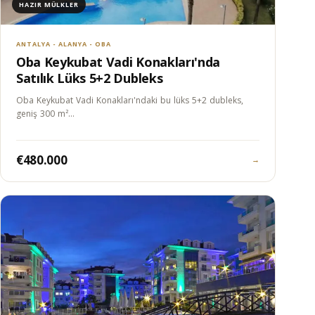
HAZIR MÜLKLER
ANTALYA - ALANYA - OBA
Oba Keykubat Vadi Konakları'nda
Satılık Lüks 5+2 Dubleks
Oba Keykubat Vadi Konakları'ndaki bu lüks 5+2 dubleks,
geniş 300 m²…
€480.000
→