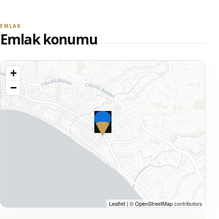
EMLAK
Emlak konumu
+
−
Leaflet
| ©
OpenStreetMap
contributors