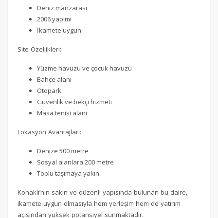
Deniz manzarası
2006 yapımı
İkamete uygun
Site Özellikleri:
Yüzme havuzu ve çocuk havuzu
Bahçe alanı
Otopark
Güvenlik ve bekçi hizmeti
Masa tenisi alanı
Lokasyon Avantajları:
Denize 500 metre
Sosyal alanlara 200 metre
Toplu taşımaya yakın
Konaklı’nın sakin ve düzenli yapısında bulunan bu daire,
ikamete uygun olmasıyla hem yerleşim hem de yatırım
açısından yüksek potansiyel sunmaktadır.