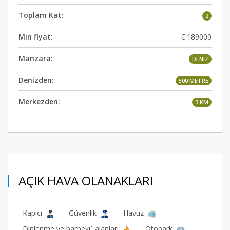
Toplam Kat:
2
Min fiyat:
€ 189000
Manzara:
DENIZ
Denizden:
500 METRE
Merkezden:
3 KM
AÇIK HAVA OLANAKLARI
Kapıcı
Güvenlik
Havuz
Dinlenme ve barbekü alanları
Otopark