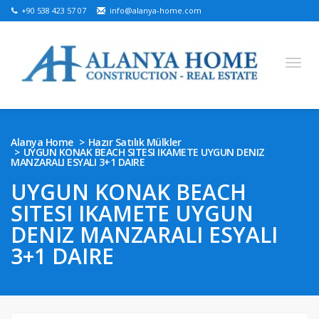
+90 538 423 57 07
info@alanya-home.com
English
Turkish
Russian
German
Arabic
Alanya Home
Hazır Satılık Mülkler
UYGUN KONAK BEACH SITESI IKAMETE UYGUN DENIZ
Bosnian
French
Kazakh
Hebre
Persian
MANZARALI ESYALI 3+1 DAIRE
Ukrainian
UYGUN KONAK BEACH
SITESI IKAMETE UYGUN
SATILIK PROJELER
DENIZ MANZARALI ESYALI
HAZIR SATILIK MÜLKLER
3+1 DAIRE
SATILIK ARSA
ALANYA’DA EMLAK