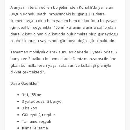
Alanya’nın tercih edilen bölgelerinden Konaklı’da yer alan
Uygun Konak Beach projesindeki bu geniş 3+1 daire,
ikamete uygun olup hem yatırım hem de konforlu bir yaşam
için ideal bir seçenektir. 155 m² kullanım alanına sahip olan
daire, 2 katlı binanın 2. katında bulunmakta olup güneydoğu
cepheli konumu sayesinde gün boyu doğal ışık almaktadır.
Tamamen mobilyalı olarak sunulan dairede 3 yatak odası, 2
banyo ve 3 balkon bulunmaktadır. Deniz manzarası ile öne
çıkan bu mülk, ferah yaşam alanları ve kullanışlı planıyla
dikkat çekmektedir.
Daire Özellikleri:
3+1, 155 m²
3 yatak odası, 2 banyo
3 balkon
Güneydoğu cephe
Tamamen eşyalı
Klima ile ısıtma