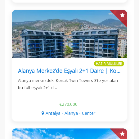
HAZIR MÜLKLER
Alanya Merkez’de Eşyalı 2+1 Daire | Konak Twin Towers 3
Alanya merkezdeki Konak Twin Towers 3’te yer alan
bu full eşyalı 2+1 d…
€270.000
Antalya - Alanya - Center