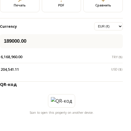
↗
↓
＋
Печать
PDF
Сравнить
Currency
6,168,960.00
TRY (₺)
204,541.11
USD ($)
QR-код
Scan to open this property on another device.