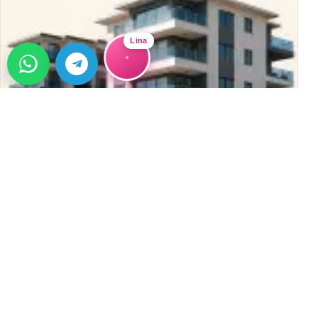
Lina
ГИД
Alanya Home Недвижимость: 12 Лет
Надежного Сервиса в Алании
Alanya Home — 12 лет надежного сервиса в Алании.
Покупка, продажа, аренда и инвестиции в
→
недвижимость&#8230;