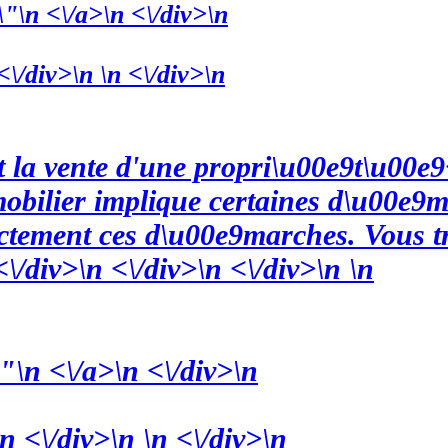
\n <\/a>\n <\/div>\n
<\/div>\n \n <\/div>\n
et la vente d'une propri\u00e9t\u00e
obilier implique certaines d\u00e9ma
ectement ces d\u00e9marches. Vous t
\/div>\n <\/div>\n <\/div>\n \n
\n <\/a>\n <\/div>\n
n <\/div>\n \n <\/div>\n