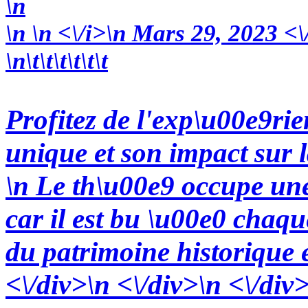
\n
\n
\n
<\/i>\n Mars 29, 2023 <\
\n\t\t\t\t\t\t
Profitez de l'exp\u00e9ri
unique et son impact sur 
\n Le th\u00e9 occupe une
car il est bu \u00e0 chaqu
du patrimoine historique e
<\/div>\n <\/div>\n <\/div>