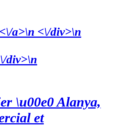
 <\/a>\n <\/div>\n
\/div>\n
er \u00e0 Alanya,
rcial et