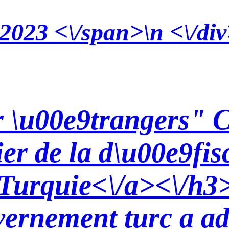
 2023 <\/span>\n <\/div
 \u00e9trangers" C
er de la d\u00e9fis
 Turquie<\/a><\/h3
vernement turc a ad