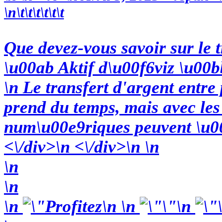
\n\t\t\t\t\t\t
Que devez-vous savoir sur le t
\u00ab Aktif d\u00f6viz \u00b
\n Le transfert d'argent entre
prend du temps, mais avec les
num\u00e9riques peuvent \u00
<\/div>\n <\/div>\n \n
\n
\n
\n
\n
\n
\n