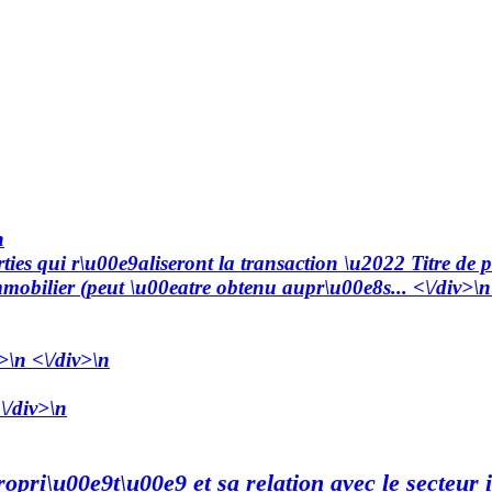
n
rties qui r\u00e9aliseront la transaction \u2022 Titre d
bilier (peut \u00eatre obtenu aupr\u00e8s... <\/div>\n <
>\n <\/div>\n
\/div>\n
opri\u00e9t\u00e9 et sa relation avec le secteur