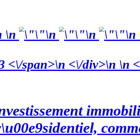
n
\n
\n
\n
\n
3 <\/span>\n <\/div>\n \n <
nvestissement immobili
\u00e9sidentiel, comme