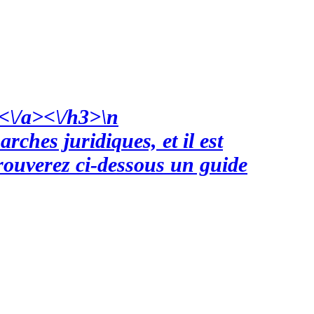
9<\/a><\/h3>\n
rches juridiques, et il est
rouverez ci-dessous un guide