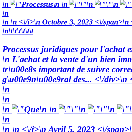
\n
\n
\n
\n
\n
\n
\n
\n
<\/i>\n Octobre 3, 2023 <\/span>\n 
\n\t\t\t\t\t\t
Processus juridiques pour l'achat 
\n L'achat et la vente d'un bien imm
tr\u00e8s important de suivre corr
g\u00e9n\u00e9ral des... <\/div>\n <
\n
\n
\n
\n
\n
\n
\n
\n
\n
\n
<\/i>\n Avril 5, 2023 <\/span>\