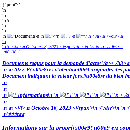
{"print":"
\n
\n
\n \n
\n
\n
\n
\n
\n
\n
\n
\n <\/a>\n <\/div>\n
\n
\n
\n
<\/i>\n Octobre 23, 2023 <\/span>\n <\/div>\n \n <\/div>\n
\n\t\t\t\t\t\t
Documents requis pour la demande d'acte<\/a><\/h3>\
\n \u2022 Pi\u00e8ces d'identit\u00e9 originales des pa
Document indiquant la valeur fonci\u00e8re du bien immo
\n
\n
\n
\n
\n
\n
\n
\n <\/a
\n
\n
\n
<\/i>\n Octobre 16, 2023 <\/span>\n <\/div>\n \n <
\n\t\t\t\t\t\t
Informations sur la propri\u00e9t\u00e9 en copr