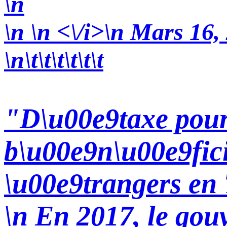
\n
\n
\n
<\/i>\n Mars 16,
\n\t\t\t\t\t\t
"D\u00e9taxe pour
b\u00e9n\u00e9fici
\u00e9trangers en
\n En 2017, le gou