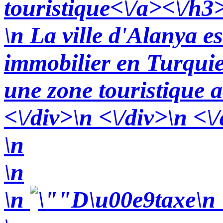
touristique<\/a><\/h3
\n La ville d'Alanya e
immobilier en Turquie.
une zone touristique ac
<\/div>\n <\/div>\n <\/
\n
\n
\n
\n