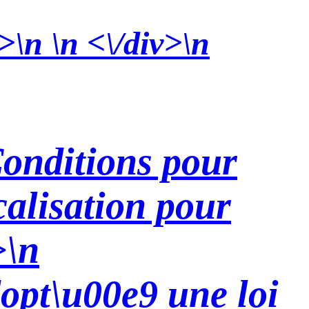
>\n \n <\/div>\n
onditions pour
calisation pour
>\n
opt\u00e9 une loi