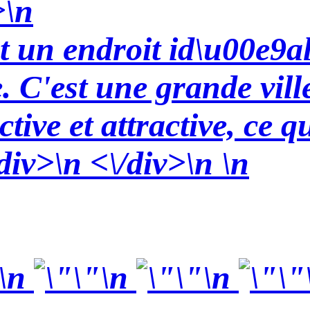
>\n
st un endroit id\u00e9a
 C'est une grande vill
tive et attractive, ce qu
div>\n <\/div>\n \n
\n
\n
\n