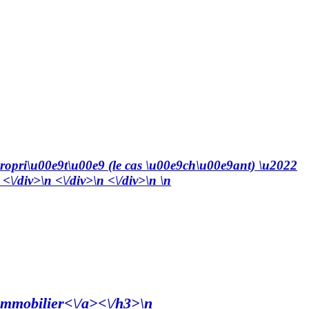
e propri\u00e9t\u00e9 (le cas \u00e9ch\u00e9ant) \u2022
\/div>\n <\/div>\n <\/div>\n \n
 immobilier<\/a><\/h3>\n