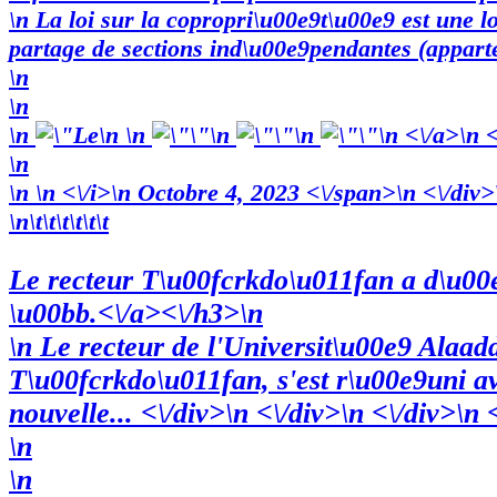
\n La loi sur la copropri\u00e9t\u00e9 est une lo
partage de sections ind\u00e9pendantes (appartem
\n
\n
\n
\n
\n
\n
\n
\n <\/a>\n 
\n
\n
\n
<\/i>\n Octobre 4, 2023 <\/span>\n <\/div>
\n\t\t\t\t\t\t
Le recteur T\u00fcrkdo\u011fan a d\u00e
\u00bb.<\/a><\/h3>\n
\n Le recteur de l'Universit\u00e9 Ala
T\u00fcrkdo\u011fan, s'est r\u00e9uni a
nouvelle... <\/div>\n <\/div>\n <\/div>\n 
\n
\n