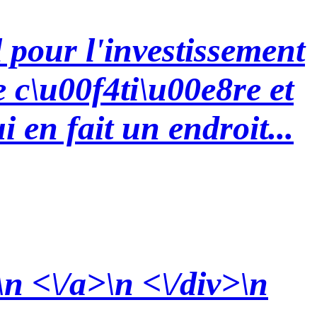
l pour l'investissement
e c\u00f4ti\u00e8re et
i en fait un endroit...
\n <\/a>\n <\/div>\n