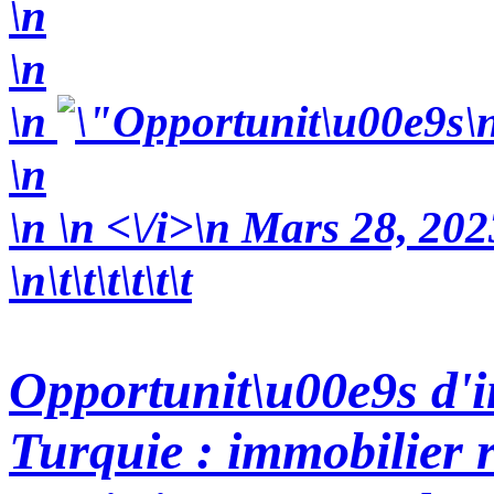
\n
\n
\n
\
\n
\n
\n
<\/i>\n Mars 28, 202
\n\t\t\t\t\t\t
Opportunit\u00e9s d'i
Turquie : immobilier r