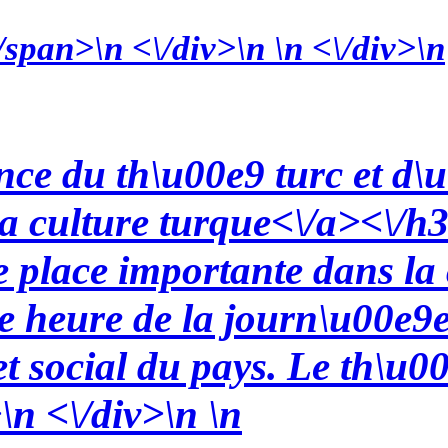
/span>\n <\/div>\n \n <\/div>\n
ence du th\u00e9 turc et d
la culture turque<\/a><\/h
 place importante dans la 
e heure de la journ\u00e9e 
t social du pays. Le th\u00e
\n <\/div>\n \n