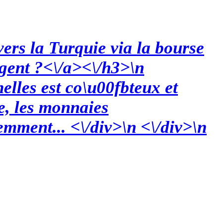
vers la Turquie via la bourse
rgent ?<\/a><\/h3>\n
nelles est co\u00fbteux et
e, les monnaies
mment... <\/div>\n <\/div>\n