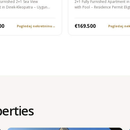
 Furnished 2+1 Sea View
2+1 Fully Furnished Apartment in
 in Dinek-Kleopatra – Uygun
with Pool – Residence Permit Elig
00
€169.500
Pogledaj nekretninu
→
Pogledaj ne
erties