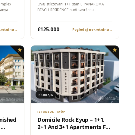
RESIDENCE - Kestel, Alanya
Complex
Ovaj stilizovani 1+1 stan u PANAROMA
lanya
BEACH RESIDENCE nudi savršenu
kombinaciju…
€125.000
kretninu
→
Pogledaj nekretninu
→
PRODAJA
ISTANBUL - EYÜP
rnished
Domicile Rock Eyup – 1+1,
e
2+1 And 3+1 Apartments For
Sale