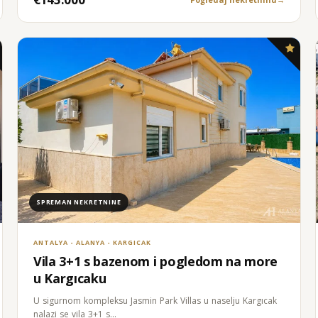
SPREMAN NEKRETNINE
ANTALYA - ALANYA - KARGICAK
Vila 3+1 s bazenom i pogledom na more
u Kargıcaku
U sigurnom kompleksu Jasmin Park Villas u naselju Kargıcak
nalazi se vila 3+1 s…