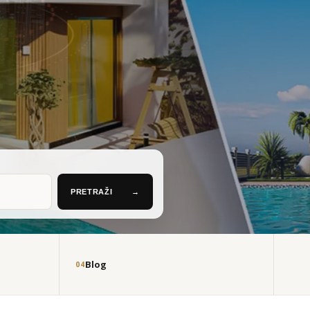
PRETRAŽI
→
Blog
04