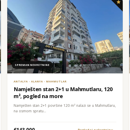
SPREMAN NEKRETNINE
ANTALYA - ALANYA - MAHMUTLAR
Namješten stan 2+1 u Mahmutlaru, 120
m², pogled na more
Namješten stan 2+1 površine 120 m² nalazi se u Mahmutlaru,
na osmom spratu…
€143.000
Pogledaj nekretninu
→