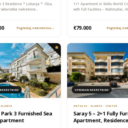
k 3 Residence * Lokacija *: Oba,
1+1 Apartment in Stella World 
rakteristike nekretnine…
with Full Facilities – Mahmutlar, A
00
€79.000
Pogledaj nekretninu
→
Pogledaj ne
NEKRETNINE
SPREMAN NEKRETNINE
 ALANYA
ANTALYA - ALANYA - CENTER
Park 3 Furnished Sea
Saray 5 – 2+1 Fully Fu
Apartment
Apartment, Residenc
Permit Eligible