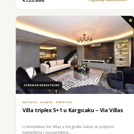
SPREMAN NEKRETNINE
ANTALYA - ALANYA - KARGICAK
Villa triplex 5+1 u Kargıcaku – Via Villas
U kompleksu Via Villas u Kargıcaku nalazi se potpuno
namještena i novouređena…