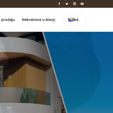
a prodaju
Nekretnine u Alanji
BA
↓