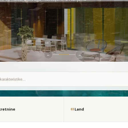
←
→
kretnine
Land
03