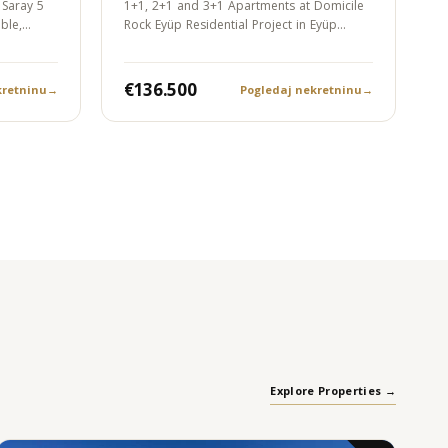
 Saray 5
1+1, 2+1 and 3+1 Apartments at Domicile
ible,…
Rock Eyüp Residential Project in Eyüp…
€136.500
kretninu
→
Pogledaj nekretninu
→
Explore Properties →