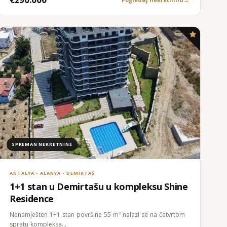
SPREMAN NEKRETNINE
ANTALYA - ALANYA - DEMIRTAŞ
1+1 stan u Demirtašu u kompleksu Shine
Residence
Nenamješten 1+1 stan površine 55 m² nalazi se na četvrtom
spratu kompleksa…