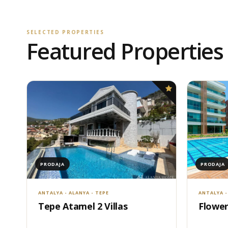
SELECTED PROPERTIES
Featured Properties
PRODAJA
PRODAJA
ANTALYA - ALANYA - TEPE
ANTALYA -
Tepe Atamel 2 Villas
Flower