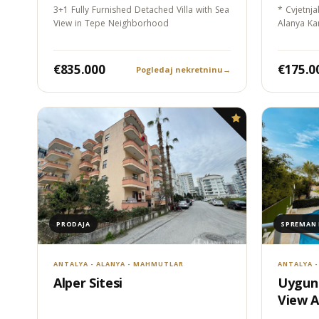
3+1 Fully Furnished Detached Villa with Sea
* Cvjetnja
View in Tepe Neighborhood
Alanya Ka
€835.000
€175.0
Pogledaj nekretninu
→
PRODAJA
SPREMAN 
ANTALYA - ALANYA - MAHMUTLAR
ANTALYA -
Alper Sitesi
Uygun 
View 