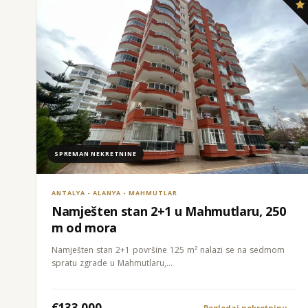
SPREMAN NEKRETNINE
ANTALYA - ALANYA - MAHMUTLAR
Namješten stan 2+1 u Mahmutlaru, 250
m od mora
Namješten stan 2+1 površine 125 m² nalazi se na sedmom
spratu zgrade u Mahmutlaru,…
€133.000
Pogledaj nekretninu
→