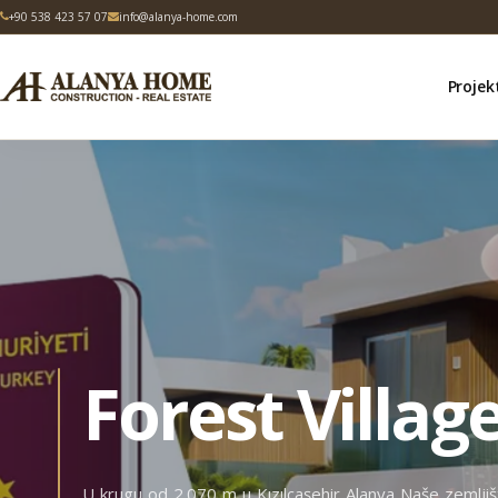
+90 538 423 57 07
info@alanya-home.com
Projek
Forest Villag
U krugu od 2.070 m u Kızılcaşehir Alanya Naše zemljište