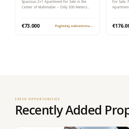
Spacious 2+1 Apartment for Sale in the
For Sale:
Center of Mahmutlar – Only 300 Meters…
Apartment
Park…
€73.000
€176.0
Pogledaj nekretninu
→
FRESH OPPORTUNITIES
Recently Added Prop