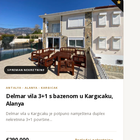
SPREMAN NEKRETNINE
ANTALYA - ALANYA - KARGICAK
Delmar vila 3+1 s bazenom u Kargıcaku,
Alanya
Delmar vila u Kargıcaku je potpuno namještena duplex
nekretnina 3+1 površine…
€290.000
Pogledaj nekretninu
→