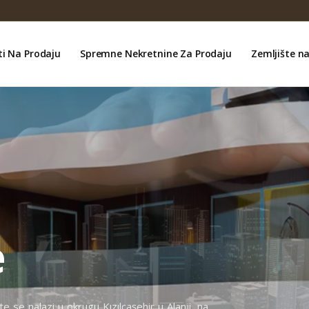
ti Na Prodaju
Spremne Nekretnine Za Prodaju
Zemljište n
e
 se nalazi u okrugu Kızılcaşehir u Alanji, na