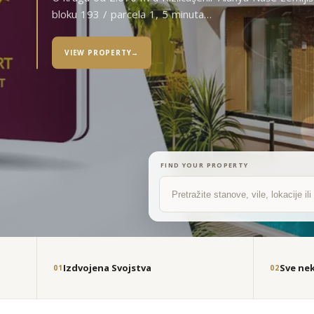
bloku 193 / parcela 1, 5 minuta…
VIEW PROPERTY
→
FIND YOUR PROPERTY
Pretraži
Izdvojena Svojstva
Sve ne
01
02